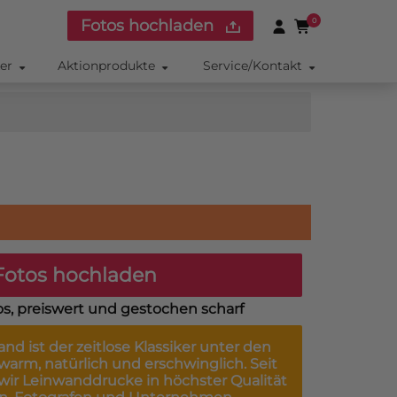
Fotos hochladen
0
ker
Aktionprodukte
Service/Kontakt
otos hochladen
os, preiswert und gestochen scharf
wand
ist der zeitlose Klassiker unter den
arm, natürlich und erschwinglich. Seit
 wir Leinwanddrucke in höchster Qualität