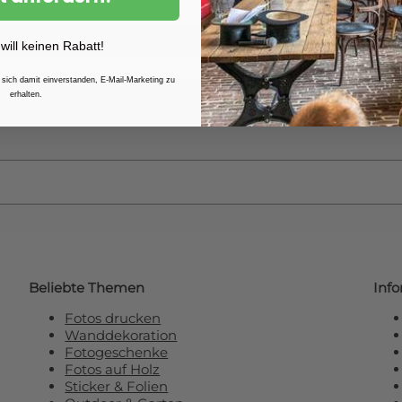
Weitere Informationen finden 
 will keinen Rabatt!
 sich damit einverstanden, E-Mail-Marketing zu
erhalten.
e unseren Newsletter und erhalten Sie
R
Beliebte Themen
Inf
Fotos drucken
Wanddekoration
Fotogeschenke
Fotos auf Holz
Sticker & Folien