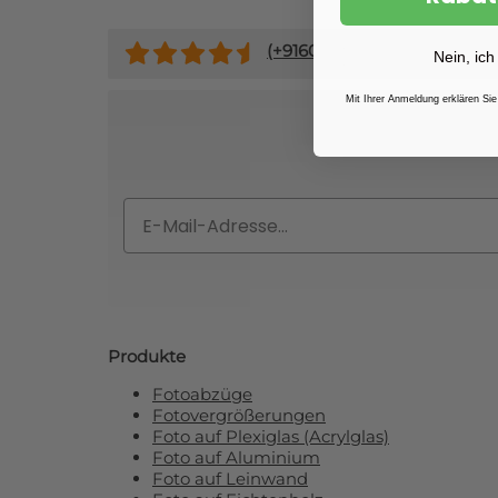
(+
9160
)
Nein, ich
Mit Ihrer Anmeldung erklären Sie
Abonnieren Si
Email
Produkte
Fotoabzüge
Fotovergrößerungen
Foto auf Plexiglas (Acrylglas)
Foto auf Aluminium
Foto auf Leinwand