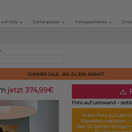
 auf Holz
Gartenposter
Fotogeschenke
Stic
m
SUMMER SALE - BIS ZU 30% RABATT
cm
jetzt 374,99€
F
Foto auf Leinwand – zeitl
✨ Ein
Foto auf Lein
Wanddekorationen – w
fast 20 Jahren fertigen