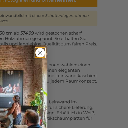
en, Fotografen und Unternehmen.
Leinwandbild mit einem
Schattenfugenrahmen
Note.
250 cm
ab
374,99
wird gestochen scharf
nen Holzrahmen gespannt. So erhalten Sie
ails und langlebige Qualität zum fairen Preis.
 Sie zusätzliche Optionen wählen: einen
flächigen Randdruck, einen eleganten
 lose Leinwand oder eine Leinwand kaschiert
Leinwanddruck perfekt zu jedem Raumkonzept.
 empfehlen wir unsere
Leinwand im
n
. Diese Variante sorgt für sichere Lieferung,
und ein modernes Design. Erhältlich in Weiß,
 optional auch mit Akustikschaumplatten für
tik.