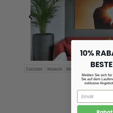
10% RAB
BESTE
Formate
Versand
Beschreibung
Montag
Melden Sie sich für
Sie auf dem Laufen
exklusive Angebot
Rabat