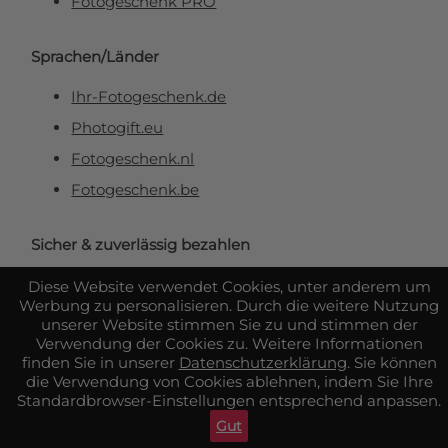
Fotogeschenk PRO
Sprachen/Länder
Ihr-Fotogeschenk.de
Photogift.eu
Fotogeschenk.nl
Fotogeschenk.be
Sicher & zuverlässig bezahlen
Diese Website verwendet Cookies, unter anderem um
Werbung zu personalisieren. Durch die weitere Nutzung
unserer Website stimmen Sie zu und stimmen der
Verwendung der Cookies zu. Weitere Informationen
finden Sie in unserer
Datenschutzerklärung
. Sie können
die Verwendung von Cookies ablehnen, indem Sie Ihre
Standardbrowser-Einstellungen entsprechend anpassen.
Gut