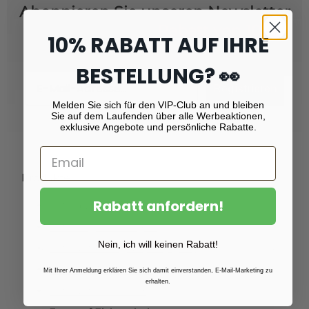
Abonnieren Sie unseren Newsletter
und erhalten Sie
Rabatt von 10 %!
10% RABATT AUF IHRE
BESTELLUNG? 👀
Email
Registrieren
Melden Sie sich für den VIP-Club an und bleiben
Sie auf dem Laufenden über alle Werbeaktionen,
exklusive Angebote und persönliche Rabatte.
Produkte
Rabatt anfordern!
Fotoabzüge
Fotovergrößerungen
Nein, ich will keinen Rabatt!
Foto auf Plexiglas (Acrylglas)
Foto auf Aluminium
Mit Ihrer Anmeldung erklären Sie sich damit einverstanden, E-Mail-Marketing zu
erhalten.
Foto auf Leinwand