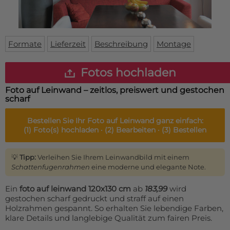
Fußmatte
Über uns
Bodenmatte
Lieferzeiten
Custom skateboard deck
Login
Formate
Lieferzeit
Beschreibung
Montage
WhatsApp
Impressum
Fotos hochladen
Foto auf Leinwand – zeitlos, preiswert und gestochen
scharf
Bestellen Sie Ihr
Foto auf Leinwand
ganz einfach:
(1)
Foto(s) hochladen ·
(2)
Bearbeiten ·
(3)
Bestellen
💡
Tipp:
Verleihen Sie Ihrem Leinwandbild mit einem
Schattenfugenrahmen
eine moderne und elegante Note.
Ein
foto auf leinwand 120x130 cm
ab
183,99
wird
gestochen scharf gedruckt und straff auf einen
Holzrahmen gespannt. So erhalten Sie lebendige Farben,
klare Details und langlebige Qualität zum fairen Preis.