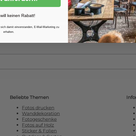
Weitere Informationen finden 
 will keinen Rabatt!
 sich damit einverstanden, E-Mail-Marketing zu
erhalten.
e unseren Newsletter und erhalten Sie
R
Beliebte Themen
Inf
Fotos drucken
Wanddekoration
Fotogeschenke
Fotos auf Holz
Sticker & Folien