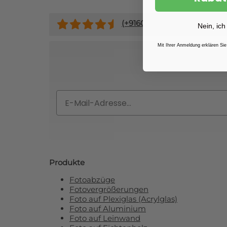
(+
9160
)
Nein, ich
Mit Ihrer Anmeldung erklären Sie
Abonnieren Si
Email
Produkte
Fotoabzüge
Fotovergrößerungen
Foto auf Plexiglas (Acrylglas)
Foto auf Aluminium
Foto auf Leinwand