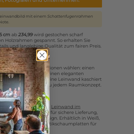
en, Fotografen und Unternehmen.
Leinwandbild mit einem
Schattenfugenrahmen
Note.
75 cm
ab
234,99
wird gestochen scharf
nen Holzrahmen gespannt. So erhalten Sie
ails und langlebige Qualität zum fairen Preis.
 Sie zusätzliche Optionen wählen: einen
flächigen Randdruck, einen eleganten
 lose Leinwand oder eine Leinwand kaschiert
Leinwanddruck perfekt zu jedem Raumkonzept.
 empfehlen wir unsere
Leinwand im
n
. Diese Variante sorgt für sichere Lieferung,
und ein modernes Design. Erhältlich in Weiß,
 optional auch mit Akustikschaumplatten für
tik.