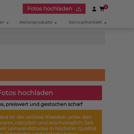
Fotos hochladen
0
ker
Aktionprodukte
Service/Kontakt
otos hochladen
os, preiswert und gestochen scharf
wand
ist der zeitlose Klassiker unter den
arm, natürlich und erschwinglich. Seit
 wir Leinwanddrucke in höchster Qualität