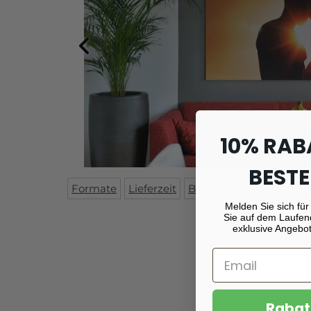
10% RAB
BESTE
Formate
Lieferzeit
Beschreibung
Monta
Melden Sie sich für
Sie auf dem Laufen
exklusive Angebot
Rabat