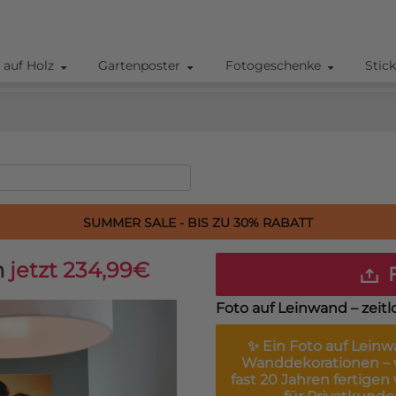
 auf Holz
Gartenposter
Fotogeschenke
Stic
SUMMER SALE - BIS ZU 30% RABATT
m
jetzt 234,99€
F
Foto auf Leinwand – zeitl
✨ Ein
Foto auf Lein
Wanddekorationen – w
fast 20 Jahren fertigen