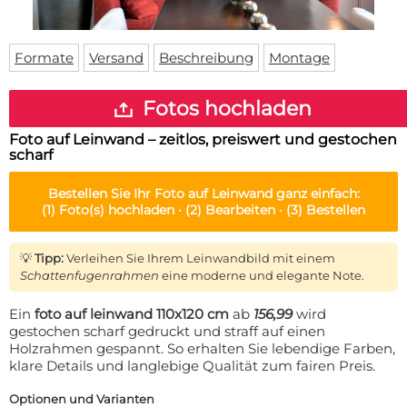
Fußmatte
Über uns
Bodenmatte
Lieferzeiten
Custom skateboard deck
Formate
Versand
Beschreibung
Montage
Login
WhatsApp
Fotos hochladen
Impressum
Foto auf Leinwand – zeitlos, preiswert und gestochen
scharf
Bestellen Sie Ihr
Foto auf Leinwand
ganz einfach:
(1)
Foto(s) hochladen ·
(2)
Bearbeiten ·
(3)
Bestellen
💡
Tipp:
Verleihen Sie Ihrem Leinwandbild mit einem
Schattenfugenrahmen
eine moderne und elegante Note.
Ein
foto auf leinwand 110x120 cm
ab
156,99
wird
gestochen scharf gedruckt und straff auf einen
Holzrahmen gespannt. So erhalten Sie lebendige Farben,
klare Details und langlebige Qualität zum fairen Preis.
Optionen und Varianten