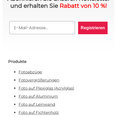
und erhalten Sie
Rabatt von 10 %!
10% RABATT AUF IHRE
Email
BESTELLUNG? 👀
Registrieren
Melden Sie sich für den VIP-Club an und bleiben
Sie auf dem Laufenden über alle Werbeaktionen,
exklusive Angebote und persönliche Rabatte.
Produkte
Fotoabzüge
Rabatt anfordern!
Fotovergrößerungen
Foto auf Plexiglas (Acrylglas)
Nein, ich will keinen Rabatt!
Foto auf Aluminium
Mit Ihrer Anmeldung erklären Sie sich damit einverstanden, E-Mail-Marketing zu
Foto auf Leinwand
erhalten.
Foto auf Fichtenholz