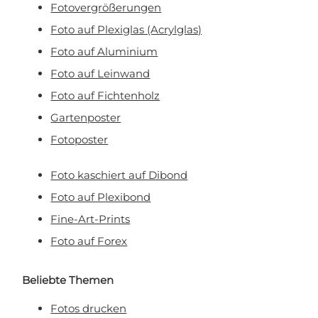
Fotovergrößerungen
Nein, ich will keinen Rabatt!
Foto auf Plexiglas (Acrylglas)
Mit Ihrer Anmeldung erklären Sie sich damit einverstanden, E-Mail-Marketing zu
Foto auf Aluminium
erhalten.
Foto auf Leinwand
Foto auf Fichtenholz
Gartenposter
Fotoposter
Foto kaschiert auf Dibond
Foto auf Plexibond
Fine-Art-Prints
Foto auf Forex
Beliebte Themen
Fotos drucken