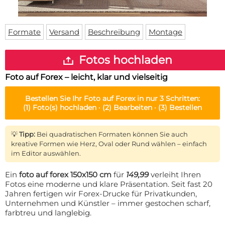
Fußmatte
Über uns
Bodenmatte
Lieferzeiten
Custom skateboard deck
Formate
Versand
Beschreibung
Montage
Login
WhatsApp
Fotos hochladen
Impressum
Foto auf Forex – leicht, klar und vielseitig
Bestellen Sie Ihr
Foto auf Forex
in nur 3 Schritten:
(1)
Foto(s) hochladen ·
(2)
Bearbeiten ·
(3)
Bestellen
💡
Tipp:
Bei quadratischen Formaten können Sie auch
kreative Formen wie Herz, Oval oder Rund wählen – einfach
im Editor auswählen.
Ein
foto auf forex 150x150 cm
für
149,99
verleiht Ihren
Fotos eine moderne und klare Präsentation. Seit fast 20
Jahren fertigen wir Forex-Drucke für Privatkunden,
Unternehmen und Künstler – immer gestochen scharf,
farbtreu und langlebig.