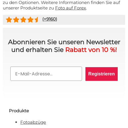
zu den Optionen. Weitere Informationen finden Sie auf
unserer Produktseite zu
Foto auf Forex
.
(+
9160
)
Abonnieren Sie unseren Newsletter
10% RABATT AUF IHRE
und erhalten Sie
Rabatt von 10 %!
BESTELLUNG? 👀
Email
Registrieren
Melden Sie sich für den VIP-Club an und bleiben
Sie auf dem Laufenden über alle Werbeaktionen,
exklusive Angebote und persönliche Rabatte.
Produkte
Rabatt anfordern!
Fotoabzüge