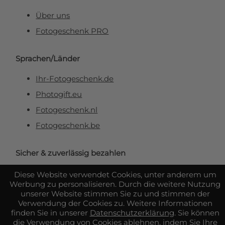
Über uns
Fotogeschenk PRO
Sprachen/Länder
Ihr-Fotogeschenk.de
Photogift.eu
Fotogeschenk.nl
Fotogeschenk.be
Sicher & zuverlässig bezahlen
Diese Website verwendet Cookies, unter anderem um
Werbung zu personalisieren. Durch die weitere Nutzung
unserer Website stimmen Sie zu und stimmen der
Verwendung der Cookies zu. Weitere Informationen
finden Sie in unserer
Datenschutzerklärung
. Sie können
die Verwendung von Cookies ablehnen, indem Sie Ihre