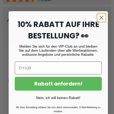
Abonnieren Sie unseren Newsletter
10% RABATT AUF IHRE
und erhalten Sie
Rabatt von 10 %!
BESTELLUNG? 👀
Email
Melden Sie sich für den VIP-Club an und bleiben
Registrieren
Sie auf dem Laufenden über alle Werbeaktionen,
exklusive Angebote und persönliche Rabatte.
Produkte
Rabatt anfordern!
Fotoabzüge
Nein, ich will keinen Rabatt!
Fotovergrößerungen
Foto auf Plexiglas (Acrylglas)
Mit Ihrer Anmeldung erklären Sie sich damit einverstanden, E-Mail-Marketing zu
erhalten.