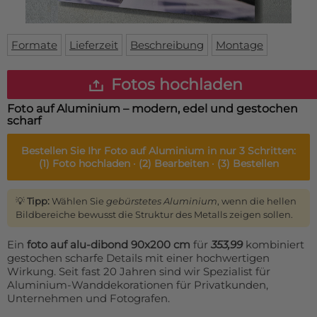
Fußmatte
Über uns
Bodenmatte
Lieferzeiten
Custom skateboard deck
Formate
Lieferzeit
Beschreibung
Montage
Login
WhatsApp
Fotos hochladen
Impressum
Foto auf Aluminium – modern, edel und gestochen
scharf
Bestellen Sie Ihr
Foto auf Aluminium
in nur 3 Schritten:
(1)
Foto hochladen ·
(2)
Bearbeiten ·
(3)
Bestellen
💡
Tipp:
Wählen Sie
gebürstetes Aluminium
, wenn die hellen
Bildbereiche bewusst die Struktur des Metalls zeigen sollen.
Ein
foto auf alu-dibond 90x200 cm
für
353,99
kombiniert
gestochen scharfe Details mit einer hochwertigen
Wirkung. Seit fast 20 Jahren sind wir Spezialist für
Aluminium-Wanddekorationen für Privatkunden,
Unternehmen und Fotografen.