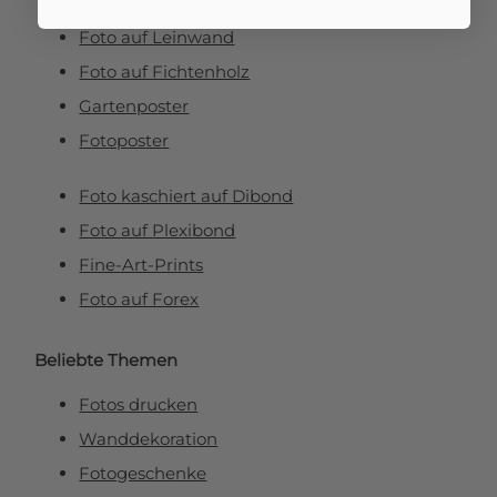
Foto auf Aluminium
Foto auf Leinwand
Foto auf Fichtenholz
Gartenposter
Fotoposter
Foto kaschiert auf Dibond
Foto auf Plexibond
Fine-Art-Prints
Foto auf Forex
Beliebte Themen
Fotos drucken
Wanddekoration
Fotogeschenke