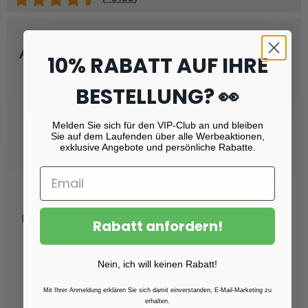
Abonnieren Sie unseren Newsletter
10% RABATT AUF IHRE
und erhalten Sie
Rabatt von 10 %!
BESTELLUNG? 👀
Email
Melden Sie sich für den VIP-Club an und bleiben
Registrieren
Sie auf dem Laufenden über alle Werbeaktionen,
exklusive Angebote und persönliche Rabatte.
Produkte
Rabatt anfordern!
Fotoabzüge
Nein, ich will keinen Rabatt!
Fotovergrößerungen
Foto auf Plexiglas (Acrylglas)
Mit Ihrer Anmeldung erklären Sie sich damit einverstanden, E-Mail-Marketing zu
erhalten.