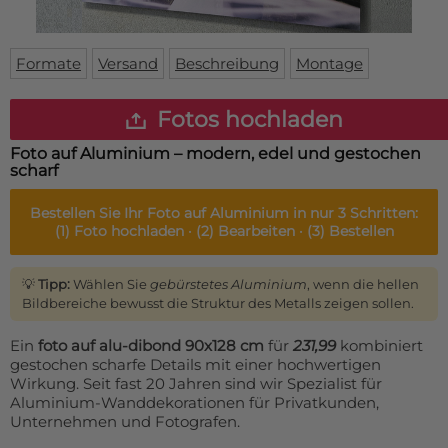
Fußmatte
Über uns
Bodenmatte
Lieferzeiten
Custom skateboard deck
Formate
Versand
Beschreibung
Montage
Login
WhatsApp
Fotos hochladen
Impressum
Foto auf Aluminium – modern, edel und gestochen
scharf
Bestellen Sie Ihr
Foto auf Aluminium
in nur 3 Schritten:
(1)
Foto hochladen ·
(2)
Bearbeiten ·
(3)
Bestellen
💡
Tipp:
Wählen Sie
gebürstetes Aluminium
, wenn die hellen
Bildbereiche bewusst die Struktur des Metalls zeigen sollen.
Ein
foto auf alu-dibond 90x128 cm
für
231,99
kombiniert
gestochen scharfe Details mit einer hochwertigen
Wirkung. Seit fast 20 Jahren sind wir Spezialist für
Aluminium-Wanddekorationen für Privatkunden,
Unternehmen und Fotografen.