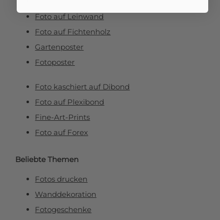
Foto auf Aluminium
Foto auf Leinwand
Foto auf Fichtenholz
Gartenposter
Fotoposter
Foto kaschiert auf Dibond
Foto auf Plexibond
Fine-Art-Prints
Foto auf Forex
Beliebte Themen
Fotos drucken
Wanddekoration
Fotogeschenke