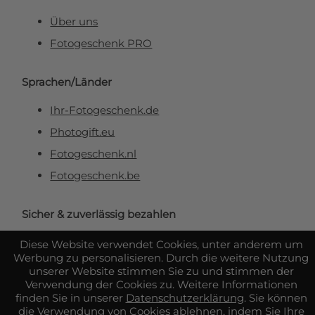
Über uns
Fotogeschenk PRO
Sprachen/Länder
Ihr-Fotogeschenk.de
Photogift.eu
Fotogeschenk.nl
Fotogeschenk.be
Sicher & zuverlässig bezahlen
Diese Website verwendet Cookies, unter anderem um
Werbung zu personalisieren. Durch die weitere Nutzung
unserer Website stimmen Sie zu und stimmen der
Verwendung der Cookies zu. Weitere Informationen
finden Sie in unserer
Datenschutzerklärung
. Sie können
die Verwendung von Cookies ablehnen, indem Sie Ihre