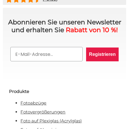
Abonnieren Sie unseren Newsletter
und erhalten Sie
Rabatt von 10 %!
10% RABATT AUF IHRE
BESTELLUNG? 👀
Email
Registrieren
Melden Sie sich für den VIP-Club an und bleiben
Sie auf dem Laufenden über alle Werbeaktionen,
exklusive Angebote und persönliche Rabatte.
Produkte
Rabatt anfordern!
Fotoabzüge
Fotovergrößerungen
Nein, ich will keinen Rabatt!
Foto auf Plexiglas (Acrylglas)