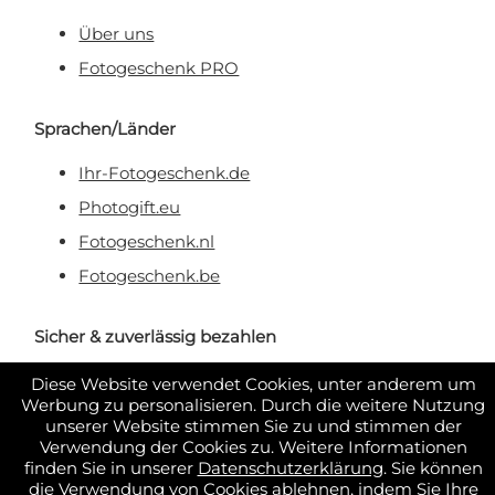
Über uns
Fotogeschenk PRO
Sprachen/Länder
Ihr-Fotogeschenk.de
Photogift.eu
Fotogeschenk.nl
Fotogeschenk.be
Sicher & zuverlässig bezahlen
Diese Website verwendet Cookies, unter anderem um
Werbung zu personalisieren. Durch die weitere Nutzung
unserer Website stimmen Sie zu und stimmen der
Verwendung der Cookies zu. Weitere Informationen
finden Sie in unserer
Datenschutzerklärung
. Sie können
die Verwendung von Cookies ablehnen, indem Sie Ihre