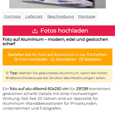
Fußmatte
Über uns
Bodenmatte
Lieferzeiten
Custom skateboard deck
Formate
Lieferzeit
Beschreibung
Montage
Login
WhatsApp
Fotos hochladen
Impressum
Foto auf Aluminium – modern, edel und gestochen
scharf
Bestellen Sie Ihr
Foto auf Aluminium
in nur 3 Schritten:
(1)
Foto hochladen ·
(2)
Bearbeiten ·
(3)
Bestellen
💡
Tipp:
Wählen Sie
gebürstetes Aluminium
, wenn die hellen
Bildbereiche bewusst die Struktur des Metalls zeigen sollen.
Ein
foto auf alu-dibond 60x250 cm
für
297,99
kombiniert
gestochen scharfe Details mit einer hochwertigen
Wirkung. Seit fast 20 Jahren sind wir Spezialist für
Aluminium-Wanddekorationen für Privatkunden,
Unternehmen und Fotografen.