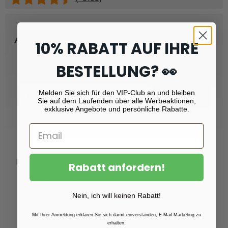
Abonnieren Sie unseren Newsletter
10% RABATT AUF IHRE
und erhalten Sie
Rabatt von 10 %!
BESTELLUNG? 👀
Email
Melden Sie sich für den VIP-Club an und bleiben
Registrieren
Sie auf dem Laufenden über alle Werbeaktionen,
exklusive Angebote und persönliche Rabatte.
Produkte
Rabatt anfordern!
Fotoabzüge
Nein, ich will keinen Rabatt!
Fotovergrößerungen
Foto auf Plexiglas (Acrylglas)
Mit Ihrer Anmeldung erklären Sie sich damit einverstanden, E-Mail-Marketing zu
erhalten.