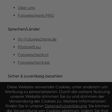
Über uns
Fotogeschenk PRO
Sprachen/Länder
Ihr-Fotogeschenk.de
Photogift.eu
Fotogeschenk.nl
Fotogeschenk.be
Sicher & zuverlässig bezahlen
Diese Website verwendet Cookies, unter anderem um
Werbung zu personalisieren. Durch die weitere Nutzung
unserer Website stimmen Sie zu und stimmen der
Verwendung der Cookies zu. Weitere Informationen
finden Sie in unserer
Datenschutzerklärung
. Sie können
die Verwendung von Cookies ablehnen, indem Sie Ihre