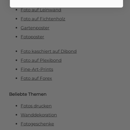
Foto auf Aluminium
Foto auf Leinwand
Foto auf Fichtenholz
Gartenposter
Fotoposter
Foto kaschiert auf Dibond
Foto auf Plexibond
Fine-Art-Prints
Foto auf Forex
Beliebte Themen
Fotos drucken
Wanddekoration
Fotogeschenke