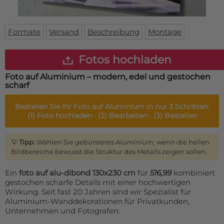
Fußmatte
Über uns
Bodenmatte
Lieferzeiten
Custom skateboard deck
Formate
Versand
Beschreibung
Montage
Login
WhatsApp
Fotos hochladen
Impressum
Foto auf Aluminium – modern, edel und gestochen
scharf
Bestellen Sie Ihr
Foto auf Aluminium
in nur 3 Schritten:
(1)
Foto hochladen ·
(2)
Bearbeiten ·
(3)
Bestellen
💡
Tipp:
Wählen Sie
gebürstetes Aluminium
, wenn die hellen
Bildbereiche bewusst die Struktur des Metalls zeigen sollen.
Ein
foto auf alu-dibond 130x230 cm
für
516,99
kombiniert
gestochen scharfe Details mit einer hochwertigen
Wirkung. Seit fast 20 Jahren sind wir Spezialist für
Aluminium-Wanddekorationen für Privatkunden,
Unternehmen und Fotografen.