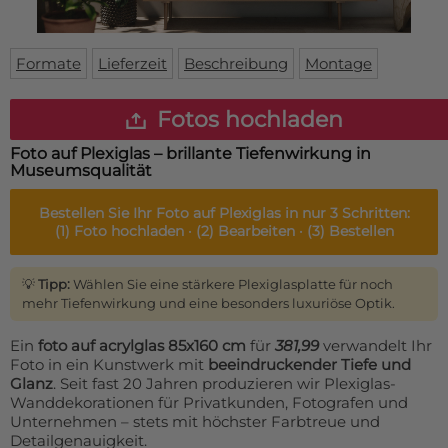
Fußmatte
Über uns
Bodenmatte
Lieferzeiten
Custom skateboard deck
Formate
Lieferzeit
Beschreibung
Montage
Login
WhatsApp
Fotos hochladen
Impressum
Foto auf Plexiglas – brillante Tiefenwirkung in
Museumsqualität
Bestellen Sie Ihr
Foto auf Plexiglas
in nur 3 Schritten:
(1)
Foto hochladen ·
(2)
Bearbeiten ·
(3)
Bestellen
💡
Tipp:
Wählen Sie eine stärkere Plexiglasplatte für noch
mehr Tiefenwirkung und eine besonders luxuriöse Optik.
Ein
foto auf acrylglas 85x160 cm
für
381,99
verwandelt Ihr
Foto in ein Kunstwerk mit
beeindruckender Tiefe und
Glanz
. Seit fast 20 Jahren produzieren wir Plexiglas-
Wanddekorationen für Privatkunden, Fotografen und
Unternehmen – stets mit höchster Farbtreue und
Detailgenauigkeit.