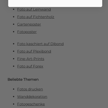
Foto auf Aluminium
Foto auf Leinwand
Foto auf Fichtenholz
Gartenposter
Fotoposter
Foto kaschiert auf Dibond
Foto auf Plexibond
Fine-Art-Prints
Foto auf Forex
Beliebte Themen
Fotos drucken
Wanddekoration
Fotogeschenke