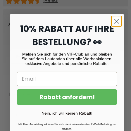
(+
9160
)
Abonnieren Sie unseren Newsletter
10% RABATT AUF IHRE
und erhalten Sie
Rabatt von 10 %!
BESTELLUNG? 👀
Email
Melden Sie sich für den VIP-Club an und bleiben
Registrieren
Sie auf dem Laufenden über alle Werbeaktionen,
exklusive Angebote und persönliche Rabatte.
Produkte
Rabatt anfordern!
Fotoabzüge
Nein, ich will keinen Rabatt!
Fotovergrößerungen
Foto auf Plexiglas (Acrylglas)
Mit Ihrer Anmeldung erklären Sie sich damit einverstanden, E-Mail-Marketing zu
erhalten.