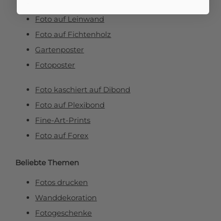
Foto auf Aluminium
Foto auf Leinwand
Foto auf Fichtenholz
Gartenposter
Fotoposter
Foto kaschiert auf Dibond
Foto auf Plexibond
Fine-Art-Prints
Foto auf Forex
Beliebte Themen
Fotos drucken
Wanddekoration
Fotogeschenke