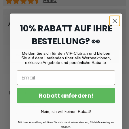
(+
9160
)
Abonnieren Sie unseren Newsletter
10% RABATT AUF IHRE
und erhalten Sie
Rabatt von 10 %!
BESTELLUNG? 👀
Email
Melden Sie sich für den VIP-Club an und bleiben
Registrieren
Sie auf dem Laufenden über alle Werbeaktionen,
exklusive Angebote und persönliche Rabatte.
Produkte
Rabatt anfordern!
Fotoabzüge
Nein, ich will keinen Rabatt!
Fotovergrößerungen
Foto auf Plexiglas (Acrylglas)
Mit Ihrer Anmeldung erklären Sie sich damit einverstanden, E-Mail-Marketing zu
erhalten.