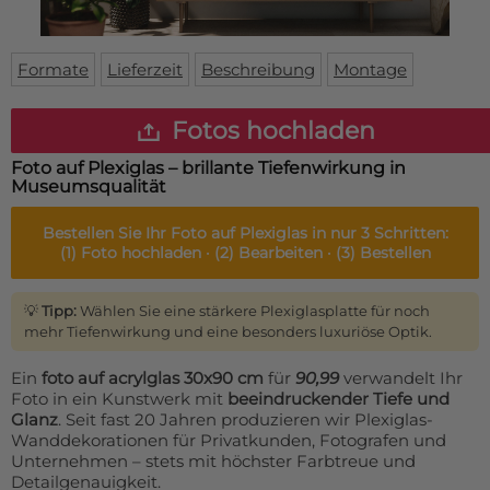
Fußmatte
Über uns
Bodenmatte
Lieferzeiten
Custom skateboard deck
Formate
Lieferzeit
Beschreibung
Montage
Login
WhatsApp
Fotos hochladen
Impressum
Foto auf Plexiglas – brillante Tiefenwirkung in
Museumsqualität
Bestellen Sie Ihr
Foto auf Plexiglas
in nur 3 Schritten:
(1)
Foto hochladen ·
(2)
Bearbeiten ·
(3)
Bestellen
💡
Tipp:
Wählen Sie eine stärkere Plexiglasplatte für noch
mehr Tiefenwirkung und eine besonders luxuriöse Optik.
Ein
foto auf acrylglas 30x90 cm
für
90,99
verwandelt Ihr
Foto in ein Kunstwerk mit
beeindruckender Tiefe und
Glanz
. Seit fast 20 Jahren produzieren wir Plexiglas-
Wanddekorationen für Privatkunden, Fotografen und
Unternehmen – stets mit höchster Farbtreue und
Detailgenauigkeit.