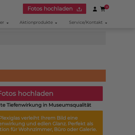
Fotos hochladen
0
ker
Aktionprodukte
Service/Kontakt
otos hochladen
lante Tiefenwirkung in Museumsqualität
Plexiglas
verleiht Ihrem Bild eine
nwirkung und edlen Glanz. Perfekt als
on für Wohnzimmer, Büro oder Galerie.