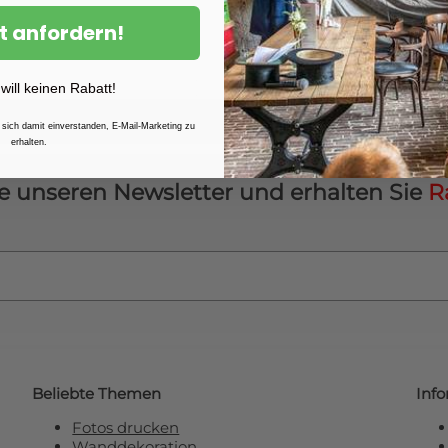
Wir bieten Formate bis zu
t anfordern!
cm
werden zuverlässig durc
Deutschland und den Niede
 will keinen Rabatt!
Mehr Informationen finden Sie 
 sich damit einverstanden, E-Mail-Marketing zu
erhalten.
e unseren Newsletter und erhalten Sie
R
Beliebte Themen
Inf
Fotos drucken
Wanddekoration