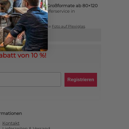
 200×300 cm an. Auch
Großformate ab 80×120
h unseren eigenen Lieferservice in
rlanden zugestellt.
auf unserer Übersichtsseite
Foto auf Plexiglas
.
abatt von 10 %!
Registrieren
ormationen
Kontakt
Lieferzeiten & Versand