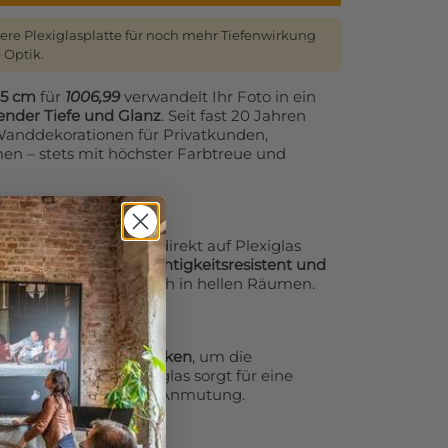
ere Plexiglasplatte für noch mehr Tiefenwirkung
 Optik.
95 cm
für
1006,99
verwandelt Ihr Foto in ein
nder Tiefe und Glanz
. Seit fast 20 Jahren
-Wanddekorationen für Privatkunden,
n – stets mit höchster Farbtreue und
sresistent
ner UV-Technologie direkt auf Plexiglas
oto
UV-beständig, feuchtigkeitsresistent und
angjährige Nutzung, auch in hellen Räumen.
chiedenen
Plexiglasstärken
, um die
len. Stärkeres Plexiglas sorgt für eine
 und eine edle Galerie-Anmutung.