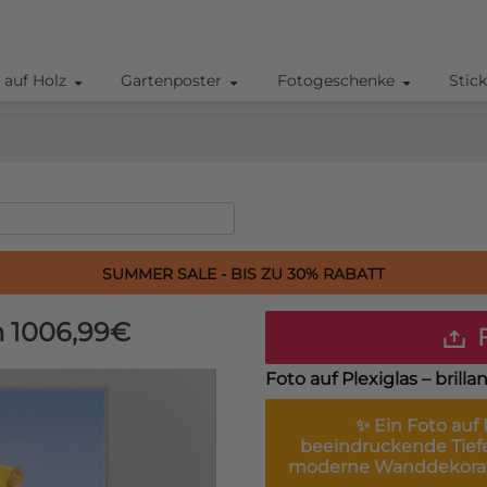
 auf Holz
Gartenposter
Fotogeschenke
Stic
SUMMER SALE - BIS ZU 30% RABATT
m
1006,99€
F
Foto auf Plexiglas – bril
✨ Ein
Foto auf 
beeindruckende Tiefe
moderne Wanddekorati