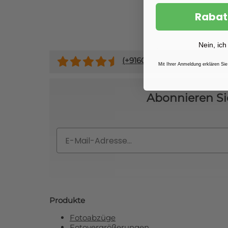
Rabat
Nein, ich
(+
9160
)
Mit Ihrer Anmeldung erklären Sie
Abonnieren Si
Email
Produkte
Fotoabzüge
Fotovergrößerungen