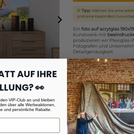
💡
Tipp:
Wählen Sie eine stärk
und eine besonders luxuriöse
Ein
foto auf acrylglas 190x1
Kunstwerk mit
beeindrucke
produzieren wir Plexiglas
Fotografen und Unternehme
Detailgenauigkeit.
UV-beständig und feuchtigkeit
ATT AUF IHRE
Jeder Druck wird mit moder
gefertigt. Dadurch ist Ihr F
e
LLUNG? 👀
farbecht
– ideal für eine l
Mehrere Stärken verfügbar
 den VIP-Club an und bleiben
den über alle Werbeaktionen,
Wählen Sie zwischen vers
e und persönliche Rabatte.
gewünschte Wirkung zu erzie
intensivere Tiefenwirkung
Alle Formate lieferbar