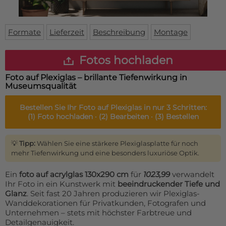
Fußmatte
Über uns
Bodenmatte
Lieferzeiten
Custom skateboard deck
Formate
Lieferzeit
Beschreibung
Montage
Login
WhatsApp
Fotos hochladen
Impressum
Foto auf Plexiglas – brillante Tiefenwirkung in
Museumsqualität
Bestellen Sie Ihr
Foto auf Plexiglas
in nur 3 Schritten:
(1)
Foto hochladen ·
(2)
Bearbeiten ·
(3)
Bestellen
💡
Tipp:
Wählen Sie eine stärkere Plexiglasplatte für noch
mehr Tiefenwirkung und eine besonders luxuriöse Optik.
Ein
foto auf acrylglas 130x290 cm
für
1023,99
verwandelt
Ihr Foto in ein Kunstwerk mit
beeindruckender Tiefe und
Glanz
. Seit fast 20 Jahren produzieren wir Plexiglas-
Wanddekorationen für Privatkunden, Fotografen und
Unternehmen – stets mit höchster Farbtreue und
Detailgenauigkeit.