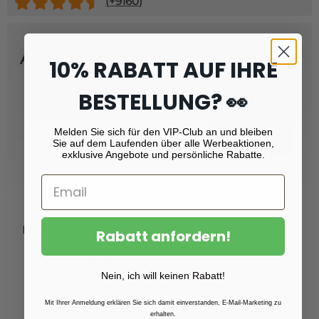
(+
9160
)
Abonnieren Sie unseren Newsletter
10% RABATT AUF IHRE
und erhalten Sie
Rabatt von 10 %!
BESTELLUNG? 👀
Email
Melden Sie sich für den VIP-Club an und bleiben
Registrieren
Sie auf dem Laufenden über alle Werbeaktionen,
exklusive Angebote und persönliche Rabatte.
Produkte
Rabatt anfordern!
Fotoabzüge
Nein, ich will keinen Rabatt!
Fotovergrößerungen
Foto auf Plexiglas (Acrylglas)
Mit Ihrer Anmeldung erklären Sie sich damit einverstanden, E-Mail-Marketing zu
erhalten.