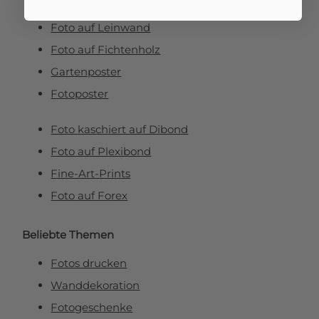
Foto auf Aluminium
Foto auf Leinwand
Foto auf Fichtenholz
Gartenposter
Fotoposter
Foto kaschiert auf Dibond
Foto auf Plexibond
Fine-Art-Prints
Foto auf Forex
Beliebte Themen
Fotos drucken
Wanddekoration
Fotogeschenke