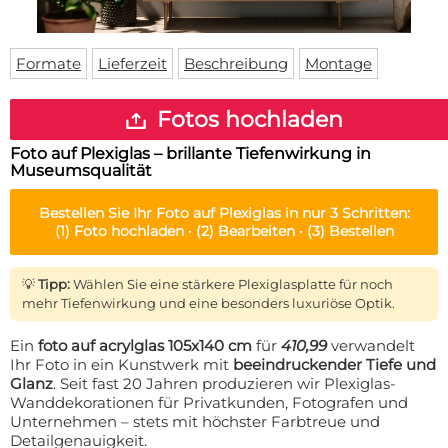
Fußmatte
Über uns
Bodenmatte
Lieferzeiten
Custom skateboard deck
Formate
Lieferzeit
Beschreibung
Montage
Login
WhatsApp
Fotos hochladen
Impressum
Foto auf Plexiglas – brillante Tiefenwirkung in
Museumsqualität
Bestellen Sie Ihr
Foto auf Plexiglas
in nur 3 Schritten:
(1)
Foto hochladen ·
(2)
Bearbeiten ·
(3)
Bestellen
💡
Tipp:
Wählen Sie eine stärkere Plexiglasplatte für noch
mehr Tiefenwirkung und eine besonders luxuriöse Optik.
Ein
foto auf acrylglas 105x140 cm
für
410,99
verwandelt
Ihr Foto in ein Kunstwerk mit
beeindruckender Tiefe und
Glanz
. Seit fast 20 Jahren produzieren wir Plexiglas-
Wanddekorationen für Privatkunden, Fotografen und
Unternehmen – stets mit höchster Farbtreue und
Detailgenauigkeit.