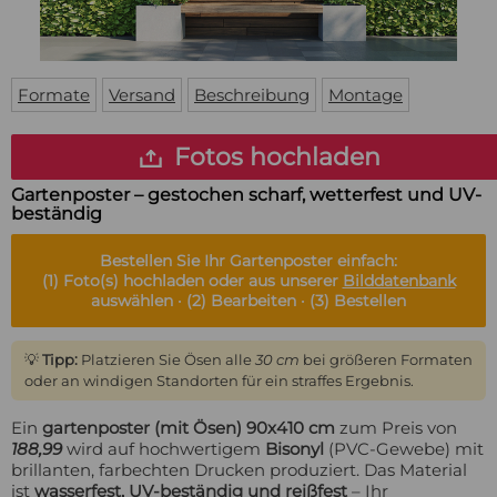
Fußmatte
Über uns
Bodenmatte
Lieferzeiten
Custom skateboard deck
Login
Formate
Versand
Beschreibung
Montage
WhatsApp
Impressum
Fotos hochladen
Gartenposter – gestochen scharf, wetterfest und UV-
beständig
Bestellen Sie Ihr
Gartenposter
einfach:
(1)
Foto(s) hochladen oder aus unserer
Bilddatenbank
auswählen ·
(2)
Bearbeiten ·
(3)
Bestellen
💡
Tipp:
Platzieren Sie Ösen alle
30 cm
bei größeren Formaten
oder an windigen Standorten für ein straffes Ergebnis.
Ein
gartenposter (mit Ösen) 90x410 cm
zum Preis von
188,99
wird auf hochwertigem
Bisonyl
(PVC-Gewebe) mit
brillanten, farbechten Drucken produziert. Das Material
ist
wasserfest, UV-beständig und reißfest
– Ihr