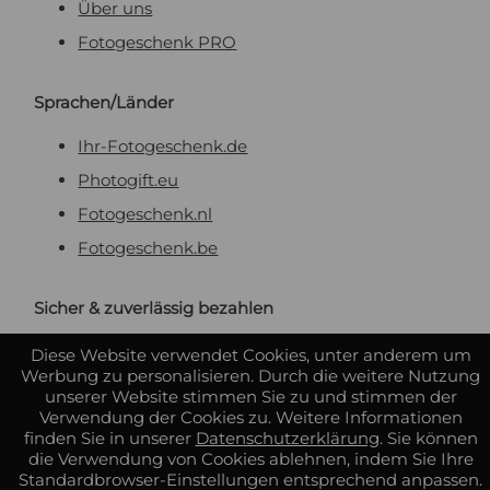
Über uns
Fotogeschenk PRO
Sprachen/Länder
Ihr-Fotogeschenk.de
Photogift.eu
Fotogeschenk.nl
Fotogeschenk.be
Sicher & zuverlässig bezahlen
Diese Website verwendet Cookies, unter anderem um
Werbung zu personalisieren. Durch die weitere Nutzung
unserer Website stimmen Sie zu und stimmen der
Verwendung der Cookies zu. Weitere Informationen
finden Sie in unserer
Datenschutzerklärung
. Sie können
die Verwendung von Cookies ablehnen, indem Sie Ihre
Standardbrowser-Einstellungen entsprechend anpassen.