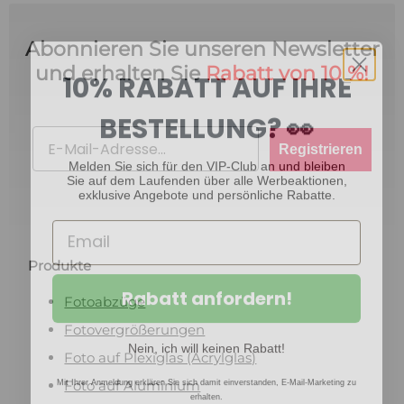
Abonnieren Sie unseren Newsletter
10% RABATT AUF IHRE
und erhalten Sie
Rabatt von 10 %!
BESTELLUNG? 👀
Email
Registrieren
Melden Sie sich für den VIP-Club an und bleiben
Sie auf dem Laufenden über alle Werbeaktionen,
exklusive Angebote und persönliche Rabatte.
Produkte
Rabatt anfordern!
Fotoabzüge
Fotovergrößerungen
Nein, ich will keinen Rabatt!
Foto auf Plexiglas (Acrylglas)
Mit Ihrer Anmeldung erklären Sie sich damit einverstanden, E-Mail-Marketing zu
Foto auf Aluminium
erhalten.