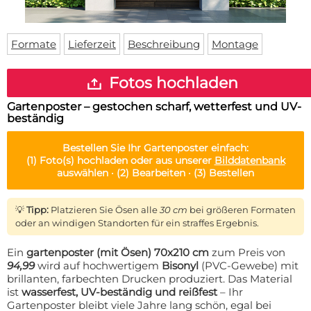
Fußmatte
Über uns
Bodenmatte
Lieferzeiten
Custom skateboard deck
Formate
Lieferzeit
Beschreibung
Montage
Login
WhatsApp
Fotos hochladen
Impressum
Gartenposter – gestochen scharf, wetterfest und UV-
beständig
Bestellen Sie Ihr
Gartenposter
einfach:
(1)
Foto(s) hochladen oder aus unserer
Bilddatenbank
auswählen ·
(2)
Bearbeiten ·
(3)
Bestellen
💡
Tipp:
Platzieren Sie Ösen alle
30 cm
bei größeren Formaten
oder an windigen Standorten für ein straffes Ergebnis.
Ein
gartenposter (mit Ösen) 70x210 cm
zum Preis von
94,99
wird auf hochwertigem
Bisonyl
(PVC-Gewebe) mit
brillanten, farbechten Drucken produziert. Das Material
ist
wasserfest, UV-beständig und reißfest
– Ihr
Gartenposter bleibt viele Jahre lang schön, egal bei