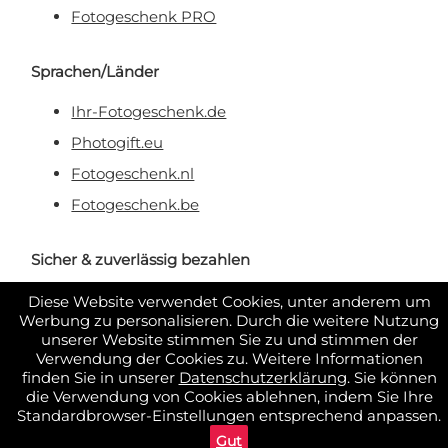
Fotogeschenk PRO
Sprachen/Länder
Ihr-Fotogeschenk.de
Photogift.eu
Fotogeschenk.nl
Fotogeschenk.be
Sicher & zuverlässig bezahlen
Diese Website verwendet Cookies, unter anderem um
Werbung zu personalisieren. Durch die weitere Nutzung
unserer Website stimmen Sie zu und stimmen der
Verwendung der Cookies zu. Weitere Informationen
finden Sie in unserer
Datenschutzerklärung
. Sie können
die Verwendung von Cookies ablehnen, indem Sie Ihre
Standardbrowser-Einstellungen entsprechend anpassen.
Gut