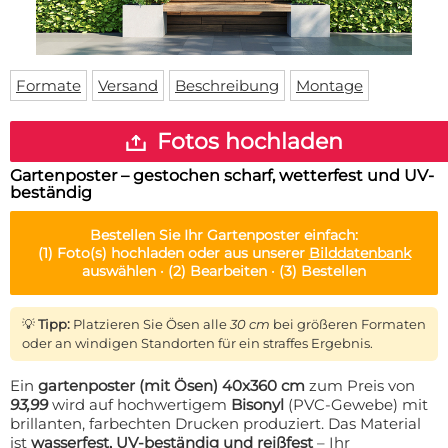
Fußmatte
Über uns
Bodenmatte
Lieferzeiten
Custom skateboard deck
Login
Formate
Versand
Beschreibung
Montage
WhatsApp
Impressum
Fotos hochladen
Gartenposter – gestochen scharf, wetterfest und UV-
beständig
Bestellen Sie Ihr
Gartenposter
einfach:
(1)
Foto(s) hochladen oder aus unserer
Bilddatenbank
auswählen ·
(2)
Bearbeiten ·
(3)
Bestellen
💡
Tipp:
Platzieren Sie Ösen alle
30 cm
bei größeren Formaten
oder an windigen Standorten für ein straffes Ergebnis.
Ein
gartenposter (mit Ösen) 40x360 cm
zum Preis von
93,99
wird auf hochwertigem
Bisonyl
(PVC-Gewebe) mit
brillanten, farbechten Drucken produziert. Das Material
ist
wasserfest, UV-beständig und reißfest
– Ihr