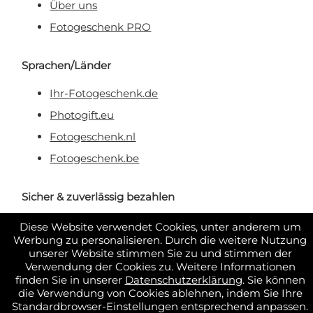
Über uns
Fotogeschenk PRO
Sprachen/Länder
Ihr-Fotogeschenk.de
Photogift.eu
Fotogeschenk.nl
Fotogeschenk.be
Sicher & zuverlässig bezahlen
Diese Website verwendet Cookies, unter anderem um
Werbung zu personalisieren. Durch die weitere Nutzung
unserer Website stimmen Sie zu und stimmen der
Verwendung der Cookies zu. Weitere Informationen
finden Sie in unserer
Datenschutzerklärung
. Sie können
die Verwendung von Cookies ablehnen, indem Sie Ihre
Standardbrowser-Einstellungen entsprechend anpassen.