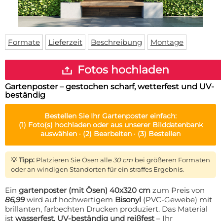
Fußmatte
Über uns
Bodenmatte
Lieferzeiten
Custom skateboard deck
Login
Formate
Lieferzeit
Beschreibung
Montage
WhatsApp
Impressum
Fotos hochladen
Gartenposter – gestochen scharf, wetterfest und UV-
beständig
Bestellen Sie Ihr
Gartenposter
einfach:
(1)
Foto(s) hochladen oder aus unserer
Bilddatenbank
auswählen ·
(2)
Bearbeiten ·
(3)
Bestellen
💡
Tipp:
Platzieren Sie Ösen alle
30 cm
bei größeren Formaten
oder an windigen Standorten für ein straffes Ergebnis.
Ein
gartenposter (mit Ösen) 40x320 cm
zum Preis von
86,99
wird auf hochwertigem
Bisonyl
(PVC-Gewebe) mit
brillanten, farbechten Drucken produziert. Das Material
ist
wasserfest, UV-beständig und reißfest
– Ihr