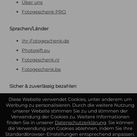
Über uns
Fotogeschenk PRO
Sprachen/Länder
Ihr-Fotogeschenk.de
Photogift.eu
Fotogeschenk.nl
Fotogeschenk.be
Sicher & zuverlässig bezahlen
Diese Website verwendet Cookies, unter anderem um
Werbung zu personalisieren. Durch die weitere Nutzung
unserer Website stimmen Sie zu und stimmen der
Verwendung der Cookies zu. Weitere Informationen
finden Sie in unserer
Datenschutzerklärung
. Sie können
die Verwendung von Cookies ablehnen, indem Sie Ihre
Standardbrowser-Einstellungen entsprechend anpassen.