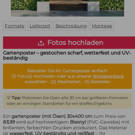
Fußmatte
Über uns
Bodenmatte
Lieferzeiten
Custom skateboard deck
Login
Formate
Lieferzeit
Beschreibung
Montage
WhatsApp
Impressum
Fotos hochladen
Gartenposter – gestochen scharf, wetterfest und UV-
beständig
Bestellen Sie Ihr
Gartenposter
einfach:
(1)
Foto(s) hochladen oder aus unserer
Bilddatenbank
auswählen ·
(2)
Bearbeiten ·
(3)
Bestellen
💡
Tipp:
Platzieren Sie Ösen alle
30 cm
bei größeren Formaten
oder an windigen Standorten für ein straffes Ergebnis.
Ein
gartenposter (mit Ösen) 30x400 cm
zum Preis von
83,99
wird auf hochwertigem
Bisonyl
(PVC-Gewebe) mit
brillanten, farbechten Drucken produziert. Das Material
ist
wasserfest, UV-beständig und reißfest
– Ihr