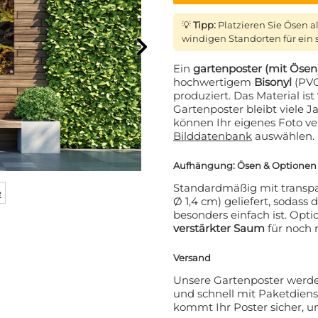
💡
Tipp:
Platzieren Sie Ösen a
windigen Standorten für ein s
Ein
gartenposter (mit Öse
hochwertigem
Bisonyl
(PVC
produziert. Das Material ist
Gartenposter bleibt viele J
können Ihr eigenes Foto v
Bilddatenbank
auswählen.
ATT AUF IHRE
Aufhängung: Ösen & Optionen
Standardmäßig mit transpa
e
LLUNG? 👀
Ø 1,4 cm) geliefert, soda
besonders einfach ist. Opt
verstärkter Saum
für noch 
 den VIP-Club an und bleiben
den über alle Werbeaktionen,
Versand
e und persönliche Rabatte.
Unsere Gartenposter werde
und schnell mit Paketdiens
kommt Ihr Poster sicher, u