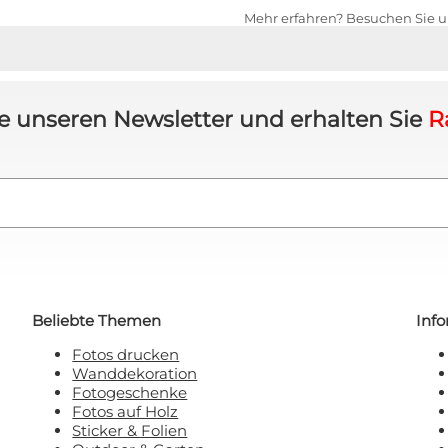
Mehr erfahren? Besuchen Sie un
t anfordern!
 will keinen Rabatt!
e unseren Newsletter und erhalten Sie
R
 sich damit einverstanden, E-Mail-Marketing zu
erhalten.
Beliebte Themen
Inf
Fotos drucken
Wanddekoration
Fotogeschenke
Fotos auf Holz
Sticker & Folien