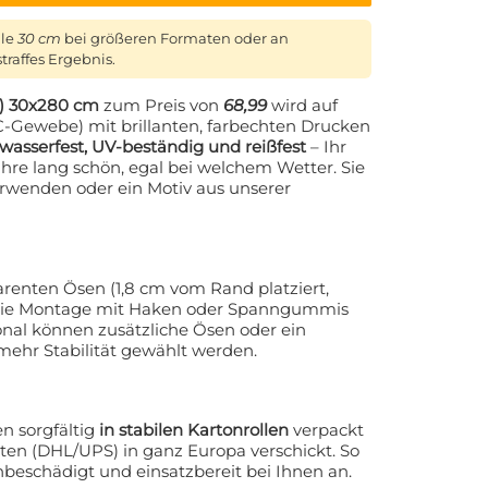
lle
30 cm
bei größeren Formaten oder an
traffes Ergebnis.
n) 30x280 cm
zum Preis von
68,99
wird auf
-Gewebe) mit brillanten, farbechten Drucken
wasserfest, UV-beständig und reißfest
– Ihr
ahre lang schön, egal bei welchem Wetter. Sie
erwenden oder ein Motiv aus unserer
renten Ösen (1,8 cm vom Rand platziert,
ss die Montage mit Haken oder Spanngummis
ional können zusätzliche Ösen oder ein
mehr Stabilität gewählt werden.
n sorgfältig
in stabilen Kartonrollen
verpackt
ten (DHL/UPS) in ganz Europa verschickt. So
nbeschädigt und einsatzbereit bei Ihnen an.