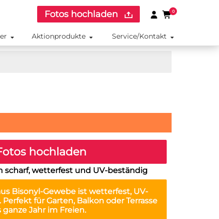
Fotos hochladen
0
ker
Aktionprodukte
Service/Kontakt
otos hochladen
 scharf, wetterfest und UV-beständig
us Bisonyl-Gewebe ist
wetterfest, UV-
. Perfekt für Garten, Balkon oder Terrasse
s ganze Jahr im Freien.