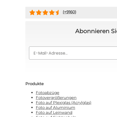
Rabat
(+
9160
)
Nein, ich
Abonnieren Si
Mit Ihrer Anmeldung erklären Sie
Email
Produkte
Fotoabzüge
Fotovergrößerungen
Foto auf Plexiglas (Acrylglas)
Foto auf Aluminium
Foto auf Leinwand