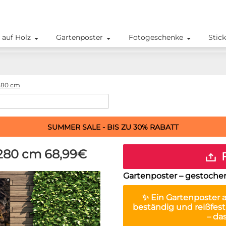
 auf Holz
Gartenposter
Fotogeschenke
Stic
280 cm
SUMMER SALE - BIS ZU 30% RABATT
x280 cm
68,99€
F
Gartenposter – gestochen
✨ Ein
Gartenposter
a
beständig und reißfest
– da