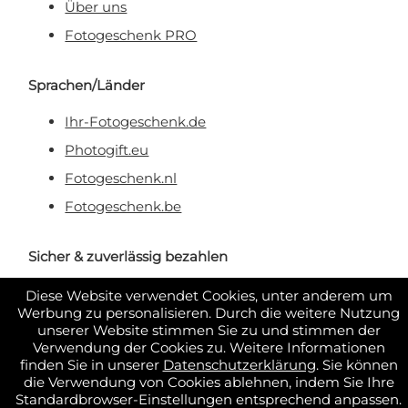
Über uns
Fotogeschenk PRO
Sprachen/Länder
Ihr-Fotogeschenk.de
Photogift.eu
Fotogeschenk.nl
Fotogeschenk.be
Sicher & zuverlässig bezahlen
Diese Website verwendet Cookies, unter anderem um
Werbung zu personalisieren. Durch die weitere Nutzung
unserer Website stimmen Sie zu und stimmen der
Verwendung der Cookies zu. Weitere Informationen
finden Sie in unserer
Datenschutzerklärung
. Sie können
die Verwendung von Cookies ablehnen, indem Sie Ihre
Standardbrowser-Einstellungen entsprechend anpassen.