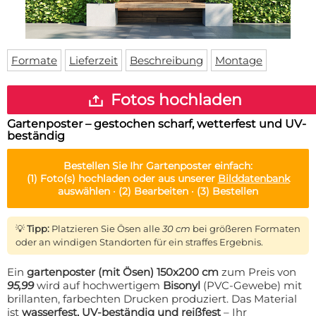
Fußmatte
Über uns
Bodenmatte
Lieferzeiten
Custom skateboard deck
Login
Formate
Lieferzeit
Beschreibung
Montage
WhatsApp
Impressum
Fotos hochladen
Gartenposter – gestochen scharf, wetterfest und UV-
beständig
Bestellen Sie Ihr
Gartenposter
einfach:
(1)
Foto(s) hochladen oder aus unserer
Bilddatenbank
auswählen ·
(2)
Bearbeiten ·
(3)
Bestellen
💡
Tipp:
Platzieren Sie Ösen alle
30 cm
bei größeren Formaten
oder an windigen Standorten für ein straffes Ergebnis.
Ein
gartenposter (mit Ösen) 150x200 cm
zum Preis von
95,99
wird auf hochwertigem
Bisonyl
(PVC-Gewebe) mit
brillanten, farbechten Drucken produziert. Das Material
ist
wasserfest, UV-beständig und reißfest
– Ihr