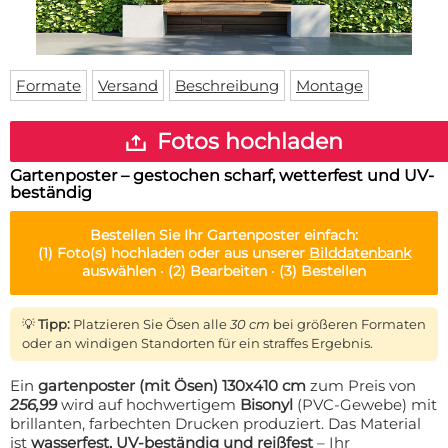
Fußmatte
Über uns
Bodenmatte
Lieferzeiten
Custom skateboard deck
Login
Formate
Versand
Beschreibung
Montage
WhatsApp
Impressum
Fotos hochladen
Gartenposter – gestochen scharf, wetterfest und UV-
beständig
Bestellen Sie Ihr
Gartenposter
einfach:
(1)
Foto(s) hochladen oder aus unserer
Bilddatenbank
auswählen ·
(2)
Bearbeiten ·
(3)
Bestellen
💡
Tipp:
Platzieren Sie Ösen alle
30 cm
bei größeren Formaten
oder an windigen Standorten für ein straffes Ergebnis.
Ein
gartenposter (mit Ösen) 130x410 cm
zum Preis von
256,99
wird auf hochwertigem
Bisonyl
(PVC-Gewebe) mit
brillanten, farbechten Drucken produziert. Das Material
ist
wasserfest, UV-beständig und reißfest
– Ihr