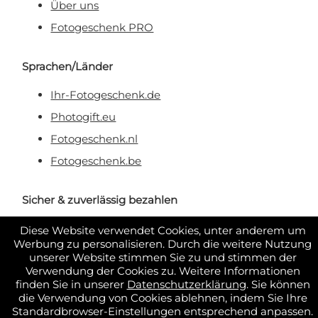
Über uns
Fotogeschenk PRO
Sprachen/Länder
Ihr-Fotogeschenk.de
Photogift.eu
Fotogeschenk.nl
Fotogeschenk.be
Sicher & zuverlässig bezahlen
Diese Website verwendet Cookies, unter anderem um
Werbung zu personalisieren. Durch die weitere Nutzung
unserer Website stimmen Sie zu und stimmen der
Verwendung der Cookies zu. Weitere Informationen
finden Sie in unserer
Datenschutzerklärung
. Sie können
die Verwendung von Cookies ablehnen, indem Sie Ihre
Standardbrowser-Einstellungen entsprechend anpassen.