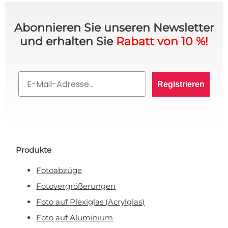
Abonnieren Sie unseren Newsletter
und erhalten Sie
Rabatt von 10 %!
10% RABATT AUF IHRE
Email
BESTELLUNG? 👀
Registrieren
Melden Sie sich für den VIP-Club an und bleiben
Sie auf dem Laufenden über alle Werbeaktionen,
exklusive Angebote und persönliche Rabatte.
Produkte
Fotoabzüge
Rabatt anfordern!
Fotovergrößerungen
Foto auf Plexiglas (Acrylglas)
Nein, ich will keinen Rabatt!
Foto auf Aluminium