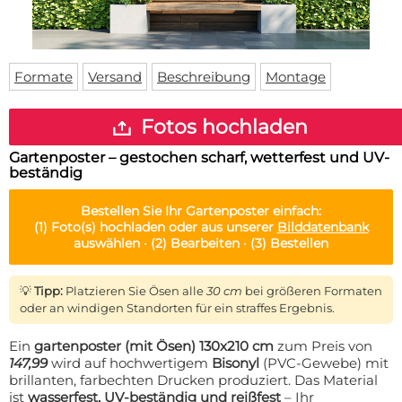
Fußmatte
Über uns
Bodenmatte
Lieferzeiten
Custom skateboard deck
Login
Formate
Versand
Beschreibung
Montage
WhatsApp
Impressum
Fotos hochladen
Gartenposter – gestochen scharf, wetterfest und UV-
beständig
Bestellen Sie Ihr
Gartenposter
einfach:
(1)
Foto(s) hochladen oder aus unserer
Bilddatenbank
auswählen ·
(2)
Bearbeiten ·
(3)
Bestellen
💡
Tipp:
Platzieren Sie Ösen alle
30 cm
bei größeren Formaten
oder an windigen Standorten für ein straffes Ergebnis.
Ein
gartenposter (mit Ösen) 130x210 cm
zum Preis von
147,99
wird auf hochwertigem
Bisonyl
(PVC-Gewebe) mit
brillanten, farbechten Drucken produziert. Das Material
ist
wasserfest, UV-beständig und reißfest
– Ihr