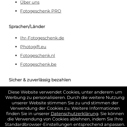
Über uns
Fotogeschenk PRO
Sprachen/Länder
Ihr-Fotogeschenk.de
Photogift.eu
Fotogeschenk.nl
Fotogeschenk.be
Sicher & zuverlässig bezahlen
Diese Website verwendet Cookies, unter anderem um
Werbung zu personalisieren. Durch die weitere Nutzung
unserer Website stimmen Sie zu und stimmen der
Verwendung der Cookies zu. Weitere Informationen
finden Sie in unserer
Datenschutzerklärung
. Sie können
die Verwendung von Cookies ablehnen, indem Sie Ihre
Standardbrowser-Einstellungen entsprechend anpassen.