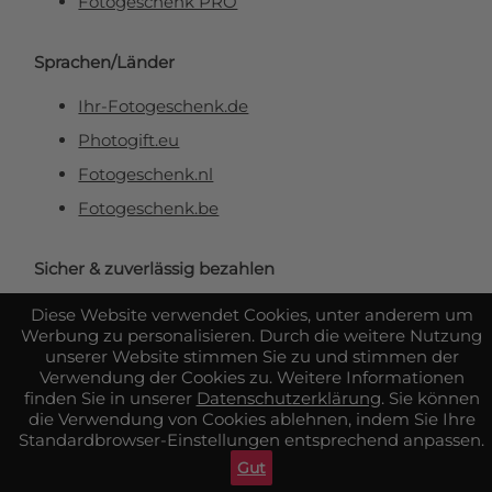
Fotogeschenk PRO
Sprachen/Länder
Ihr-Fotogeschenk.de
Photogift.eu
Fotogeschenk.nl
Fotogeschenk.be
Sicher & zuverlässig bezahlen
Diese Website verwendet Cookies, unter anderem um
Werbung zu personalisieren. Durch die weitere Nutzung
unserer Website stimmen Sie zu und stimmen der
Verwendung der Cookies zu. Weitere Informationen
finden Sie in unserer
Datenschutzerklärung
. Sie können
die Verwendung von Cookies ablehnen, indem Sie Ihre
Standardbrowser-Einstellungen entsprechend anpassen.
Gut