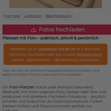
Fußmatte
Über uns
Bodenmatte
Lieferzeiten
Custom skateboard deck
Formate
Lieferzeit
Beschreibung
Login
WhatsApp
Fotos hochladen
Impressum
Platzset mit Foto – praktisch, stilvoll & persönlich
Bestellen Sie Ihr
placemat 27x38 cm
in 3 Schritten:
(1)
Foto(s) hochladen oder aus unserer
Bilddatenbank
wählen ·
(2)
Bearbeiten ·
(3)
Bestellung abschließen
Tipp: Sie können mehrere Fotos gleichzeitig hochladen und
später im Editor Format oder Zuschnitt anpassen.
Ein
Foto-Platzset
macht jede Mahlzeit besonders.
Bedruckt mit Ihrem eigenen Foto, Design oder Text und
produziert mit direktem Flachbett-Fotodruck – deutlich
schärfer und farbechter als Sublimationsdruck. Farben
bleiben brillant und Details kommen perfekt zur
Geltung.