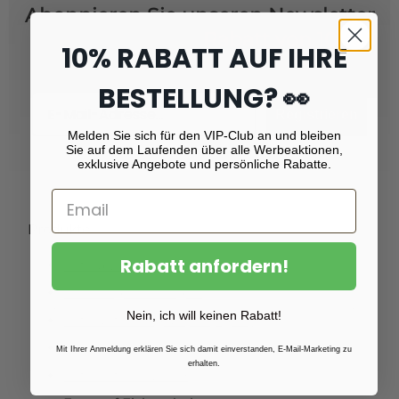
Abonnieren Sie unseren Newsletter
und erhalten Sie
Rabatt von 10 %!
10% RABATT AUF IHRE
BESTELLUNG? 👀
Email
Registrieren
Melden Sie sich für den VIP-Club an und bleiben
Sie auf dem Laufenden über alle Werbeaktionen,
exklusive Angebote und persönliche Rabatte.
Produkte
Rabatt anfordern!
Fotoabzüge
Fotovergrößerungen
Nein, ich will keinen Rabatt!
Foto auf Plexiglas (Acrylglas)
Foto auf Aluminium
Mit Ihrer Anmeldung erklären Sie sich damit einverstanden, E-Mail-Marketing zu
erhalten.
Foto auf Leinwand