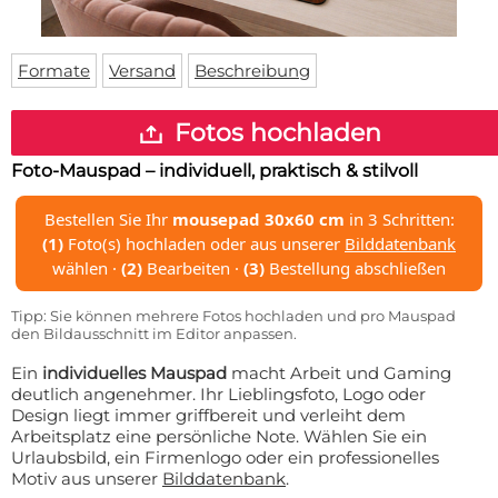
Fußmatte
Über uns
Bodenmatte
Lieferzeiten
Custom skateboard deck
Formate
Versand
Beschreibung
Login
WhatsApp
Fotos hochladen
Impressum
Foto-Mauspad – individuell, praktisch & stilvoll
Bestellen Sie Ihr
mousepad 30x60 cm
in 3 Schritten:
(1)
Foto(s) hochladen oder aus unserer
Bilddatenbank
wählen ·
(2)
Bearbeiten ·
(3)
Bestellung abschließen
Tipp: Sie können mehrere Fotos hochladen und pro Mauspad
den Bildausschnitt im Editor anpassen.
Ein
individuelles Mauspad
macht Arbeit und Gaming
deutlich angenehmer. Ihr Lieblingsfoto, Logo oder
Design liegt immer griffbereit und verleiht dem
Arbeitsplatz eine persönliche Note. Wählen Sie ein
Urlaubsbild, ein Firmenlogo oder ein professionelles
Motiv aus unserer
Bilddatenbank
.