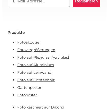
Registrieren
10% RABATT AUF IHRE
BESTELLUNG? 👀
Melden Sie sich für den VIP-Club an und bleiben
Produkte
Sie auf dem Laufenden über alle Werbeaktionen,
exklusive Angebote und persönliche Rabatte.
Fotoabzüge
Fotovergrößerungen
Foto auf Plexiglas (Acrylglas)
Foto auf Aluminium
Rabatt anfordern!
Foto auf Leinwand
Foto auf Fichtenholz
Nein, ich will keinen Rabatt!
Gartenposter
Mit Ihrer Anmeldung erklären Sie sich damit einverstanden, E-Mail-Marketing zu
erhalten.
Fotoposter
Foto kaschiert auf Dibond