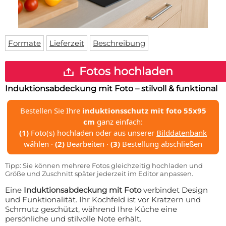
Fußmatte
Über uns
Bodenmatte
Lieferzeiten
Custom skateboard deck
Login
Formate
Lieferzeit
Beschreibung
WhatsApp
Impressum
Fotos hochladen
Induktionsabdeckung mit Foto – stilvoll & funktional
Bestellen Sie Ihre
induktionsschutz mit foto 55x95
cm
ganz einfach:
(1)
Foto(s) hochladen oder aus unserer
Bilddatenbank
wählen ·
(2)
Bearbeiten ·
(3)
Bestellung abschließen
Tipp: Sie können mehrere Fotos gleichzeitig hochladen und
Größe und Zuschnitt später jederzeit im Editor anpassen.
Eine
Induktionsabdeckung mit Foto
verbindet Design
und Funktionalität. Ihr Kochfeld ist vor Kratzern und
Schmutz geschützt, während Ihre Küche eine
persönliche und stilvolle Note erhält.