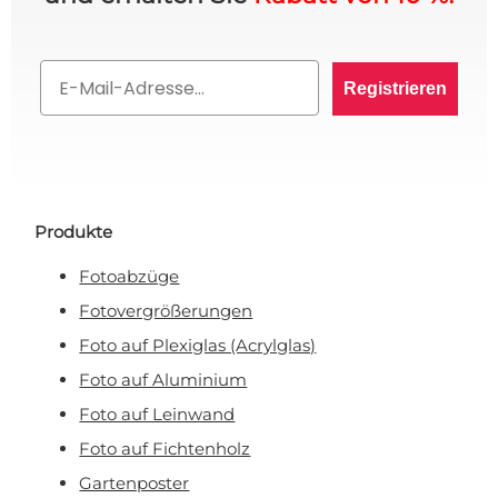
10% RABATT AUF IHRE
Email
BESTELLUNG? 👀
Registrieren
Melden Sie sich für den VIP-Club an und bleiben
Sie auf dem Laufenden über alle Werbeaktionen,
exklusive Angebote und persönliche Rabatte.
Produkte
Fotoabzüge
Rabatt anfordern!
Fotovergrößerungen
Foto auf Plexiglas (Acrylglas)
Nein, ich will keinen Rabatt!
Foto auf Aluminium
Foto auf Leinwand
Mit Ihrer Anmeldung erklären Sie sich damit einverstanden, E-Mail-Marketing zu
erhalten.
Foto auf Fichtenholz
Gartenposter