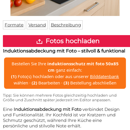
Fußmatte
Über uns
Bodenmatte
Lieferzeiten
Custom skateboard deck
Login
Formate
Versand
Beschreibung
WhatsApp
Impressum
Fotos hochladen
Induktionsabdeckung mit Foto – stilvoll & funktional
Bestellen Sie Ihre
induktionsschutz mit foto 50x85
cm
ganz einfach:
(1)
Foto(s) hochladen oder aus unserer
Bilddatenbank
wählen ·
(2)
Bearbeiten ·
(3)
Bestellung abschließen
Tipp: Sie können mehrere Fotos gleichzeitig hochladen und
Größe und Zuschnitt später jederzeit im Editor anpassen.
Eine
Induktionsabdeckung mit Foto
verbindet Design
und Funktionalität. Ihr Kochfeld ist vor Kratzern und
Schmutz geschützt, während Ihre Küche eine
persönliche und stilvolle Note erhält.