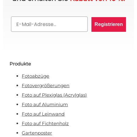
10% RABATT AUF IHRE
Email
Registrieren
BESTELLUNG? 👀
Melden Sie sich für den VIP-Club an und bleiben
Sie auf dem Laufenden über alle Werbeaktionen,
exklusive Angebote und persönliche Rabatte.
Produkte
Fotoabzüge
Rabatt anfordern!
Fotovergrößerungen
Foto auf Plexiglas (Acrylglas)
Nein, ich will keinen Rabatt!
Foto auf Aluminium
Foto auf Leinwand
Mit Ihrer Anmeldung erklären Sie sich damit einverstanden, E-Mail-Marketing zu
erhalten.
Foto auf Fichtenholz
Gartenposter