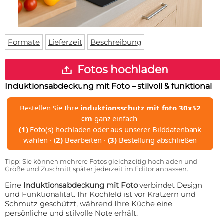
Fußmatte
Über uns
Bodenmatte
Lieferzeiten
Custom skateboard deck
Login
Formate
Lieferzeit
Beschreibung
WhatsApp
Impressum
Fotos hochladen
Induktionsabdeckung mit Foto – stilvoll & funktional
Bestellen Sie Ihre
induktionsschutz mit foto 30x52
cm
ganz einfach:
(1)
Foto(s) hochladen oder aus unserer
Bilddatenbank
wählen ·
(2)
Bearbeiten ·
(3)
Bestellung abschließen
Tipp: Sie können mehrere Fotos gleichzeitig hochladen und
Größe und Zuschnitt später jederzeit im Editor anpassen.
Eine
Induktionsabdeckung mit Foto
verbindet Design
und Funktionalität. Ihr Kochfeld ist vor Kratzern und
Schmutz geschützt, während Ihre Küche eine
persönliche und stilvolle Note erhält.