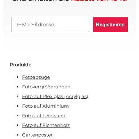
10% RABATT AUF IHRE
Email
Registrieren
BESTELLUNG? 👀
Melden Sie sich für den VIP-Club an und bleiben
Sie auf dem Laufenden über alle Werbeaktionen,
exklusive Angebote und persönliche Rabatte.
Produkte
Fotoabzüge
Fotovergrößerungen
Rabatt anfordern!
Foto auf Plexiglas (Acrylglas)
Foto auf Aluminium
Nein, ich will keinen Rabatt!
Foto auf Leinwand
Mit Ihrer Anmeldung erklären Sie sich damit einverstanden, E-Mail-Marketing zu
erhalten.
Foto auf Fichtenholz
Gartenposter