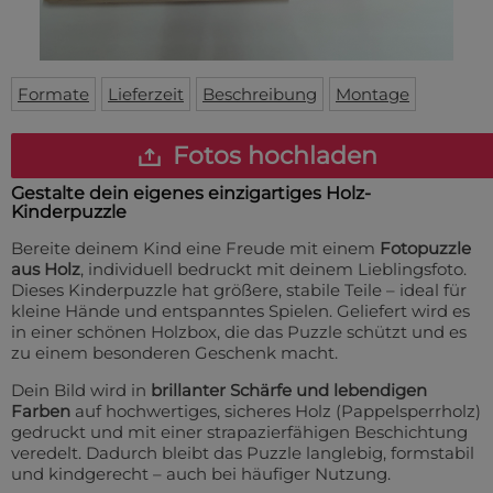
Fußmatte
Über uns
Bodenmatte
Lieferzeiten
Custom skateboard deck
Login
Formate
Lieferzeit
Beschreibung
Montage
WhatsApp
Impressum
Fotos hochladen
Gestalte dein eigenes einzigartiges Holz-
Kinderpuzzle
Bereite deinem Kind eine Freude mit einem
Fotopuzzle
aus Holz
, individuell bedruckt mit deinem Lieblingsfoto.
Dieses Kinderpuzzle hat größere, stabile Teile – ideal für
kleine Hände und entspanntes Spielen. Geliefert wird es
in einer schönen Holzbox, die das Puzzle schützt und es
zu einem besonderen Geschenk macht.
Dein Bild wird in
brillanter Schärfe und lebendigen
Farben
auf hochwertiges, sicheres Holz (Pappelsperrholz)
gedruckt und mit einer strapazierfähigen Beschichtung
veredelt. Dadurch bleibt das Puzzle langlebig, formstabil
und kindgerecht – auch bei häufiger Nutzung.