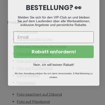
BESTELLUNG? 👀
Melden Sie sich für den VIP-Club an und bleiben
Sie auf dem Laufenden über alle Werbeaktionen,
Produkte
exklusive Angebote und persönliche Rabatte.
Fotoabzüge
Fotovergrößerungen
Foto auf Plexiglas (Acrylglas)
Rabatt anfordern!
Foto auf Aluminium
Foto auf Leinwand
Nein, ich will keinen Rabatt!
Foto auf Fichtenholz
Mit Ihrer Anmeldung erklären Sie sich damit einverstanden, E-Mail-Marketing zu
Gartenposter
erhalten.
Fotoposter
Foto kaschiert auf Dibond
Foto auf Plexibond