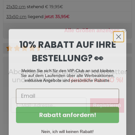
21x30 cm
stehend
€ 19,95€
33x50 cm
liegend
jetzt 35,95€
Alle Größen anzeigen
10% RABATT AUF IHRE
(+
9484
)
BESTELLUNG? 👀
Melden Sie sich für den VIP-Club an und bleiben
Abonnieren Sie unseren Newsletter
Sie auf dem Laufenden über alle Werbeaktionen,
exklusive Angebote und persönliche Rabatte.
und erhalten Sie
Rabatt von 10 %!
Email
Registrieren
Rabatt anfordern!
Nein, ich will keinen Rabatt!