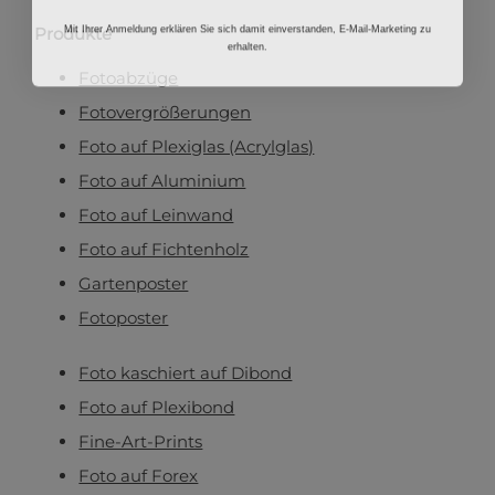
Mit Ihrer Anmeldung erklären Sie sich damit einverstanden, E-Mail-Marketing zu
Produkte
erhalten.
Fotoabzüge
Fotovergrößerungen
Foto auf Plexiglas (Acrylglas)
Foto auf Aluminium
Foto auf Leinwand
Foto auf Fichtenholz
Gartenposter
Fotoposter
Foto kaschiert auf Dibond
Foto auf Plexibond
Fine-Art-Prints
Foto auf Forex