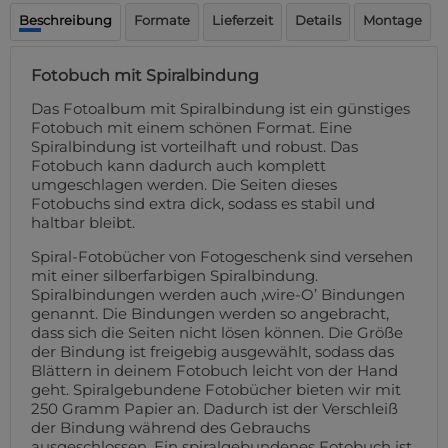
Fußmatte
Beschreibung
Formate
Lieferzeit
Details
Montage
Über uns
Bodenmatte
Lieferzeiten
Custom skateboard deck
Fotobuch mit Spiralbindung
Login
WhatsApp
Das Fotoalbum mit Spiralbindung ist ein günstiges
Fotobuch mit einem schönen Format. Eine
Impressum
Spiralbindung ist vorteilhaft und robust. Das
Fotobuch kann dadurch auch komplett
umgeschlagen werden. Die Seiten dieses
Fotobuchs sind extra dick, sodass es stabil und
haltbar bleibt.
Spiral-Fotobücher von Fotogeschenk sind versehen
mit einer silberfarbigen Spiralbindung.
Spiralbindungen werden auch ‚wire-O’ Bindungen
genannt. Die Bindungen werden so angebracht,
dass sich die Seiten nicht lösen können. Die Größe
der Bindung ist freigebig ausgewählt, sodass das
Blättern in deinem Fotobuch leicht von der Hand
geht. Spiralgebundene Fotobücher bieten wir mit
250 Gramm Papier an. Dadurch ist der Verschleiß
der Bindung während des Gebrauchs
ausgeschlossen. Ein spiralgebundenes Fotobuch ist