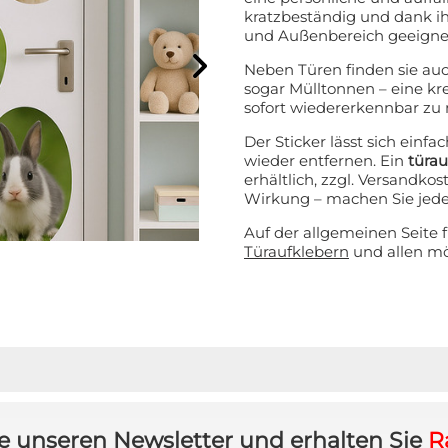
kratzbeständig und dank ih
und Außenbereich geeigne
Neben Türen finden sie au
sogar Mülltonnen – eine kre
sofort wiedererkennbar zu
Der Sticker lässt sich einf
ATT AUF IHRE
wieder entfernen. Ein
türa
erhältlich, zzgl. Versandkos
Wirkung – machen Sie jede 
LLUNG? 👀
Auf der allgemeinen Seite 
Türaufklebern
und allen m
 den VIP-Club an und bleiben
den über alle Werbeaktionen,
e und persönliche Rabatte.
t anfordern!
e unseren Newsletter und erhalten Sie
R