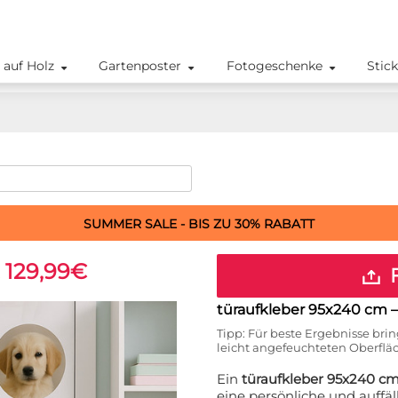
 auf Holz
Gartenposter
Fotogeschenke
Stic
SUMMER SALE - BIS ZU 30% RABATT
t 129,99€
F
türaufkleber 95x240 cm
–
Tipp: Für beste Ergebnisse brin
leicht angefeuchteten Oberflä
Ein
türaufkleber 95x240 c
eine persönliche und auffäll