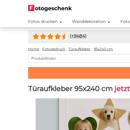
Fotos drucken
Wanddekoration
Foto
(+
9484
)
Home
Fotoabdruck
Türaufkleber
95x240 cm
Türaufkleber 95x240 cm
jetz