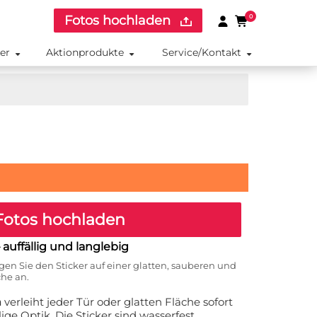
Fotos hochladen
0
ker
Aktionprodukte
Service/Kontakt
otos hochladen
 auffällig und langlebig
gen Sie den Sticker auf einer glatten, sauberen und
che an.
m
verleiht jeder Tür oder glatten Fläche sofort
ige Optik. Die Sticker sind wasserfest,