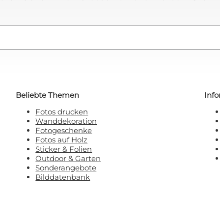
 will keinen Rabatt!
 sich damit einverstanden, E-Mail-Marketing zu
erhalten.
Beliebte Themen
Inf
Fotos drucken
Wanddekoration
Fotogeschenke
Fotos auf Holz
Sticker & Folien
Outdoor & Garten
Sonderangebote
Bilddatenbank