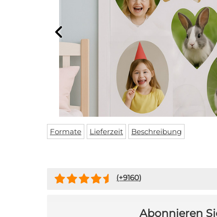
10% RAB
BESTE
Melden Sie sich für
Sie auf dem Laufen
Formate
Lieferzeit
Beschreibung
exklusive Angebot
(+
9160
)
Rabat
Abonnieren Si