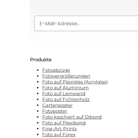
Nein, ich
Mit Ihrer Anmeldung erklären Sie
Email
Produkte
Fotoabzüge
Fotovergrößerungen
Foto auf Plexiglas (Acrylglas)
Foto auf Aluminium
Foto auf Leinwand
Foto auf Fichtenholz
Gartenposter
Fotoposter
Foto kaschiert auf Dibond
Foto auf Plexibond
Fine-Art-Prints
Foto auf Forex