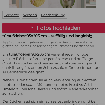
Fußmatte
Über uns
Bodenmatte
Lieferzeiten
Custom skateboard deck
Formate
Versand
Beschreibung
Login
WhatsApp
Fotos hochladen
Impressum
türaufkleber 95x205 cm
– auffällig und langlebig
Tipp: Für beste Ergebnisse bringen Sie den Sticker auf einer
glatten, sauberen und leicht angefeuchteten Oberfläche an.
Ein
türaufkleber 95x205 cm
verleiht jeder Tür oder
glatten Fläche sofort eine persönliche und auffällige
Optik. Die Sticker sind wasserfest, kratzbeständig und
dank ihrer glänzenden Schutzschicht für den Innen- und
Außenbereich geeignet.
Neben Türen finden sie auch Verwendung auf Koffern,
Laptops oder sogar Mülltonnen – eine kreative Art, Ihr
Umfeld zu personalisieren und sofort wiedererkennbar
zu machen.
Der Sticker lässt sich einfach selbst anbringen und bei