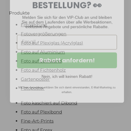
BESTELLUNG? 👀
Melden Sie sich für den VIP-Club an und bleiben
Produkte
Sie auf dem Laufenden über alle Werbeaktionen,
exklusive Angebote und persönliche Rabatte.
Fotoabzüge
Fotovergrößerungen
Foto auf Plexiglas (Acrylglas)
Foto auf Aluminium
Rabatt anfordern!
Foto auf Leinwand
Foto auf Fichtenholz
Nein, ich will keinen Rabatt!
Gartenposter
Mit Ihrer Anmeldung erklären Sie sich damit einverstanden, E-Mail-Marketing zu
Fotoposter
erhalten.
Foto kaschiert auf Dibond
Foto auf Plexibond
Fine-Art-Prints
Foto auf Forex