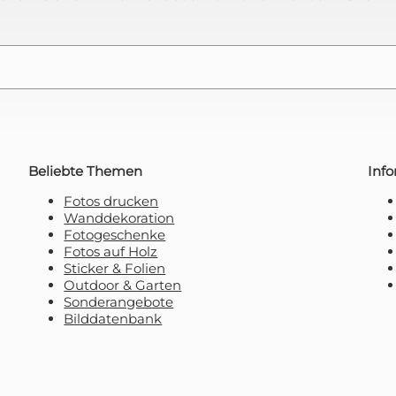
 sich damit einverstanden, E-Mail-Marketing zu
erhalten.
Beliebte Themen
Inf
Fotos drucken
Wanddekoration
Fotogeschenke
Fotos auf Holz
Sticker & Folien
Outdoor & Garten
Sonderangebote
Bilddatenbank