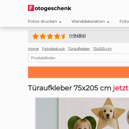
Fotos drucken
Wanddekoration
Foto
(+
9484
)
Home
Fotoabdruck
Türaufkleber
75x205 cm
Türaufkleber 75x205 cm
jetz