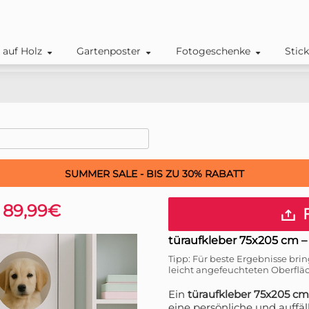
 auf Holz
Gartenposter
Fotogeschenke
Stic
SUMMER SALE - BIS ZU 30% RABATT
t 89,99€
F
türaufkleber 75x205 cm
–
Tipp: Für beste Ergebnisse brin
leicht angefeuchteten Oberflä
Ein
türaufkleber 75x205 cm
eine persönliche und auffäll