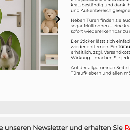
kratzbeständig und dank ih
und Außenbereich geeigne
Neben Türen finden sie au
sogar Mülltonnen – eine kre
sofort wiedererkennbar zu
ATT AUF IHRE
Der Sticker lässt sich einf
wieder entfernen. Ein
türau
erhältlich, zzgl. Versandkos
LLUNG? 👀
Wirkung – machen Sie jede 
Auf der allgemeinen Seite 
 den VIP-Club an und bleiben
den über alle Werbeaktionen,
Türaufklebern
und allen m
e und persönliche Rabatte.
t anfordern!
e unseren Newsletter und erhalten Sie
R
 will keinen Rabatt!