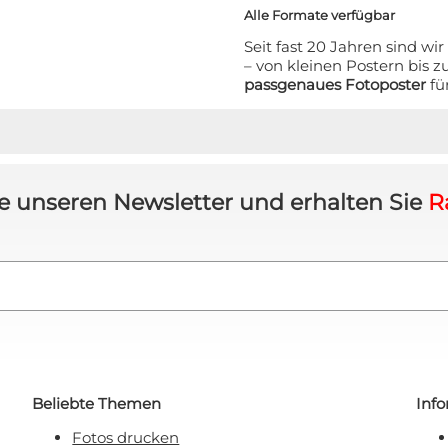
Alle Formate verfügbar
t anfordern!
Seit fast 20 Jahren sind wir
– von kleinen Postern bis 
passgenaues Fotoposter
fü
 will keinen Rabatt!
 sich damit einverstanden, E-Mail-Marketing zu
erhalten.
e unseren Newsletter und erhalten Sie
R
Beliebte Themen
Inf
Fotos drucken