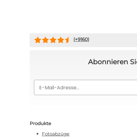
Rabat
Nein, ich
(+
9160
)
Mit Ihrer Anmeldung erklären Sie
Abonnieren Si
Email
Produkte
Fotoabzüge