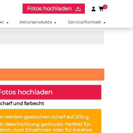
Fotos hochladen
0
ker
Aktionprodukte
Service/Kontakt
otos hochladen
charf und farbecht
er
werden gestochen scharf auf 200 g
in-Beschichtung gedruckt. Perfekt für
ation, zum Einrahmen oder für kreative