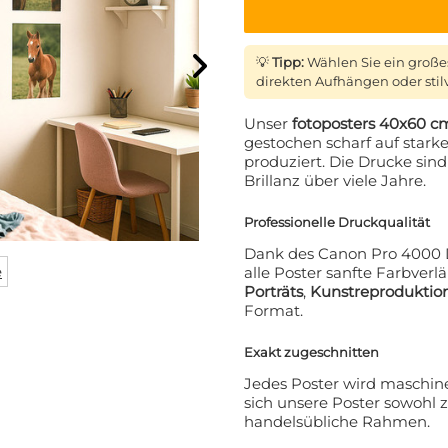
💡
Tipp:
Wählen Sie ein große
direkten Aufhängen oder stil
Unser
fotoposters 40x60 c
gestochen scharf auf stark
produziert. Die Drucke sin
Brillanz über viele Jahre.
Professionelle Druckqualität
ATT AUF IHRE
Dank des Canon Pro 4000 D
e
alle Poster sanfte Farbverl
LLUNG? 👀
Porträts
,
Kunstreproduktio
Format.
 den VIP-Club an und bleiben
Exakt zugeschnitten
den über alle Werbeaktionen,
e und persönliche Rabatte.
Jedes Poster wird maschine
sich unsere Poster sowohl 
handelsübliche Rahmen.