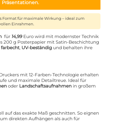
Präsentationen.
s Format für maximale Wirkung – ideal zum
vollen Einrahmen.
m
für
14,99
Euro wird mit modernster Technik
es 200 g Posterpapier mit Satin-Beschichtung
d
farbecht
,
UV-beständig
und behalten ihre
ruckers mit 12-Farben-Technologie erhalten
äufe und maximale Detailtreue. Ideal für
nen
oder
Landschaftsaufnahmen
in großem
ll auf das exakte Maß geschnitten. So eignen
zum direkten Aufhängen als auch für