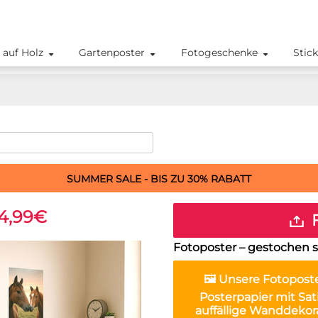
 auf Holz
Gartenposter
Fotogeschenke
Stic
SUMMER SALE - BIS ZU 30% RABATT
14,99€
F
Fotoposter – gestochen s
🖼️ Unsere
Fotopost
Posterpapier mit Sat
auffällige Wanddekor