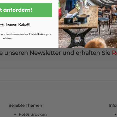
Alle Formate verfügbar
t anfordern!
Seit fast 20 Jahren sind wir
– von kleinen Postern bis 
passgenaues Fotoposter
fü
 will keinen Rabatt!
 sich damit einverstanden, E-Mail-Marketing zu
erhalten.
e unseren Newsletter und erhalten Sie
R
Beliebte Themen
Inf
Fotos drucken