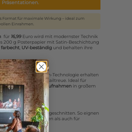
Präsentationen.
s Format für maximale Wirkung – ideal zum
vollen Einrahmen.
m
für
16,99
Euro wird mit modernster Technik
es 200 g Posterpapier mit Satin-Beschichtung
d
farbecht
,
UV-beständig
und behalten ihre
ruckers mit 12-Farben-Technologie erhalten
äufe und maximale Detailtreue. Ideal für
nen
oder
Landschaftsaufnahmen
in großem
ll auf das exakte Maß geschnitten. So eignen
zum direkten Aufhängen als auch für