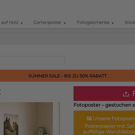
 auf Holz
Gartenposter
Fotogeschenke
Stic
SUMMER SALE - BIS ZU 30% RABATT
€
F
Fotoposter – gestochen s
🖼️ Unsere
Fotopost
Posterpapier mit Sat
auffällige Wanddekor