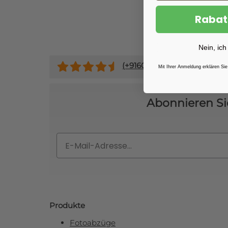
Rabat
Nein, ich
(+
9160
)
Mit Ihrer Anmeldung erklären Sie
Abonnieren Si
Email
Produkte
Fotoabzüge