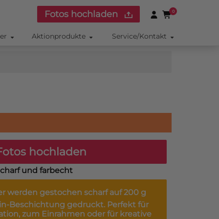
Fotos hochladen
0
ker
Aktionprodukte
Service/Kontakt
otos hochladen
charf und farbecht
er
werden gestochen scharf auf 200 g
in-Beschichtung gedruckt. Perfekt für
ation, zum Einrahmen oder für kreative