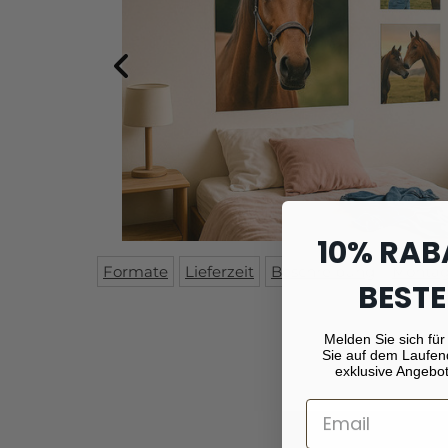
10% RAB
Formate
Lieferzeit
Beschreibung
Monta
BESTE
Melden Sie sich für
Sie auf dem Laufen
exklusive Angebot