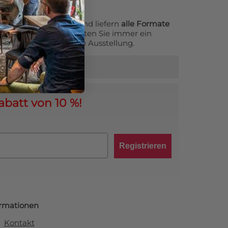
 als Fotoservice aktiv und liefern
alle Formate
zu XXL-Größen. So erhalten Sie immer ein
r Ihr Zuhause oder Ihre Ausstellung.
abatt von 10 %!
Registrieren
ormationen
Kontakt