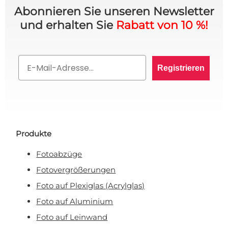
Abonnieren Sie unseren Newsletter
und erhalten Sie
Rabatt von 10 %!
10% RABATT AUF IHRE
BESTELLUNG? 👀
Email
Registrieren
Melden Sie sich für den VIP-Club an und bleiben
Sie auf dem Laufenden über alle Werbeaktionen,
exklusive Angebote und persönliche Rabatte.
Produkte
Fotoabzüge
Rabatt anfordern!
Fotovergrößerungen
Foto auf Plexiglas (Acrylglas)
Nein, ich will keinen Rabatt!
Foto auf Aluminium
Mit Ihrer Anmeldung erklären Sie sich damit einverstanden, E-Mail-Marketing zu
erhalten.
Foto auf Leinwand