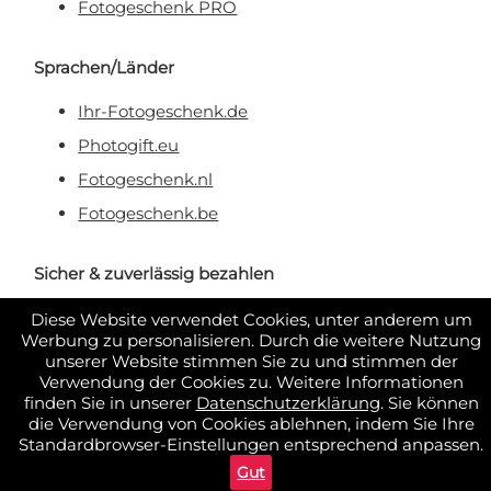
Fotogeschenk PRO
Sprachen/Länder
Ihr-Fotogeschenk.de
Photogift.eu
Fotogeschenk.nl
Fotogeschenk.be
Sicher & zuverlässig bezahlen
Diese Website verwendet Cookies, unter anderem um
Werbung zu personalisieren. Durch die weitere Nutzung
unserer Website stimmen Sie zu und stimmen der
Verwendung der Cookies zu. Weitere Informationen
finden Sie in unserer
Datenschutzerklärung
. Sie können
die Verwendung von Cookies ablehnen, indem Sie Ihre
Standardbrowser-Einstellungen entsprechend anpassen.
Gut