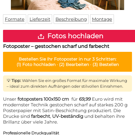
Fußmatte
Über uns
Bodenmatte
Lieferzeiten
Custom skateboard deck
Formate
Lieferzeit
Beschreibung
Montage
Login
WhatsApp
Fotos hochladen
Impressum
Fotoposter – gestochen scharf und farbecht
Bestellen Sie Ihr
Fotoposter
in nur 3 Schritten:
(1)
Foto hochladen ·
(2)
Bearbeiten ·
(3)
Bestellen
💡
Tipp:
Wählen Sie ein großes Format für maximale Wirkung
– ideal zum direkten Aufhängen oder stilvollen Einrahmen.
Unser
fotoposters 100x150 cm
für
69,99
Euro wird mit
modernster Technik gestochen scharf auf starkes 200 g
Posterpapier mit Satin-Beschichtung produziert. Die
Drucke sind
farbecht
,
UV-beständig
und behalten ihre
Brillanz über viele Jahre.
Professionelle Druckqualität