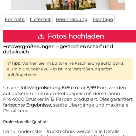
Fußmatte
Über uns
Bodenmatte
Lieferzeiten
Custom skateboard deck
Formate
Lieferzeit
Beschreibung
Montage
Login
WhatsApp
Fotos hochladen
Impressum
Fotovergrößerungen – gestochen scharf und
detailreich
💡
Tipp:
Wählen Sie im Editor eine Kaschierung auf Dibond,
Aluminium oder PVC – so ist Ihre Vergrößerung sofort
aufhängebereit.
Unsere
fotovergrößerung 6x9 cm
für
5,99
Euro werden
auf dickerem Premium-Fotopapier mit dem Canon
Pro 4000 Drucker in 12 Farben produziert. Dies garantiert
farbechte Ergebnisse
, sanfte Übergänge und maximale
Detailtreue.
Professionelle Qualität
Dank modernster Drucktechnik werden alle Details