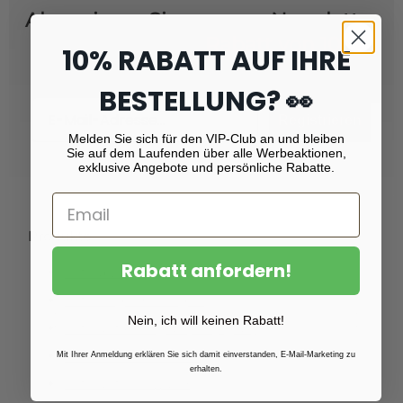
Abonnieren Sie unseren Newsletter
und erhalten Sie
Rabatt von 10 %!
10% RABATT AUF IHRE
BESTELLUNG? 👀
Email
Registrieren
Melden Sie sich für den VIP-Club an und bleiben
Sie auf dem Laufenden über alle Werbeaktionen,
exklusive Angebote und persönliche Rabatte.
Produkte
Rabatt anfordern!
Fotoabzüge
Fotovergrößerungen
Nein, ich will keinen Rabatt!
Foto auf Plexiglas (Acrylglas)
Foto auf Aluminium
Mit Ihrer Anmeldung erklären Sie sich damit einverstanden, E-Mail-Marketing zu
erhalten.
Foto auf Leinwand