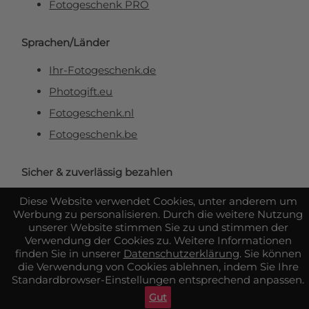
Fotogeschenk PRO
Sprachen/Länder
Ihr-Fotogeschenk.de
Photogift.eu
Fotogeschenk.nl
Fotogeschenk.be
Sicher & zuverlässig bezahlen
Diese Website verwendet Cookies, unter anderem um
Werbung zu personalisieren. Durch die weitere Nutzung
unserer Website stimmen Sie zu und stimmen der
Verwendung der Cookies zu. Weitere Informationen
finden Sie in unserer
Datenschutzerklärung
. Sie können
die Verwendung von Cookies ablehnen, indem Sie Ihre
Standardbrowser-Einstellungen entsprechend anpassen.
Gut