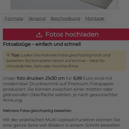
Fußmatte
Über uns
Bodenmatte
Lieferzeiten
Custom skateboard deck
Formate
Versand
Beschreibung
Montage
Login
WhatsApp
Fotos hochladen
Impressum
Fotoabzüge – einfach und schnell
💡
Tipp:
Laden Sie mehrere Fotos gleichzeitig hoch und
bestellen Sie komplette Serien auf einmal – ideal für
Urlaubsbilder, Sets oder Familienfotos.
Unser
foto drucken 21x30 cm
für
6,99
Euro wird mit
modernster Drucktechnik auf Premium-Fotopapier
produziert. Sie können zwischen einer
matten
oder
glänzenden
Oberfläche wählen, je nach gewünschter
Wirkung.
Mehrere Fotos gleichzeitig bestellen
Mit der praktischen Multi-Upload-Funktion können Sie
eine ganze Serie von Bildern in einem Schritt bestellen.