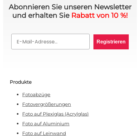
Abonnieren Sie unseren Newsletter
und erhalten Sie
Rabatt von 10 %!
10% RABATT AUF IHRE
BESTELLUNG? 👀
Email
Registrieren
Melden Sie sich für den VIP-Club an und bleiben
Sie auf dem Laufenden über alle Werbeaktionen,
exklusive Angebote und persönliche Rabatte.
Produkte
Fotoabzüge
Rabatt anfordern!
Fotovergrößerungen
Foto auf Plexiglas (Acrylglas)
Nein, ich will keinen Rabatt!
Foto auf Aluminium
Mit Ihrer Anmeldung erklären Sie sich damit einverstanden, E-Mail-Marketing zu
erhalten.
Foto auf Leinwand