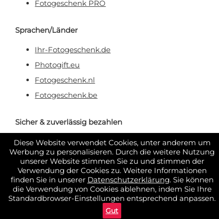
Fotogeschenk PRO
Sprachen/Länder
Ihr-Fotogeschenk.de
Photogift.eu
Fotogeschenk.nl
Fotogeschenk.be
Sicher & zuverlässig bezahlen
Diese Website verwendet Cookies, unter anderem um
Werbung zu personalisieren. Durch die weitere Nutzung
unserer Website stimmen Sie zu und stimmen der
Verwendung der Cookies zu. Weitere Informationen
finden Sie in unserer
Datenschutzerklärung
. Sie können
die Verwendung von Cookies ablehnen, indem Sie Ihre
Standardbrowser-Einstellungen entsprechend anpassen.
Gut