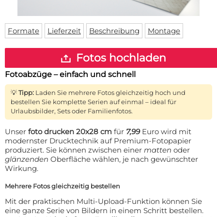
Fußmatte
Über uns
Bodenmatte
Lieferzeiten
Custom skateboard deck
Formate
Lieferzeit
Beschreibung
Montage
Login
WhatsApp
Fotos hochladen
Impressum
Fotoabzüge – einfach und schnell
💡
Tipp:
Laden Sie mehrere Fotos gleichzeitig hoch und
bestellen Sie komplette Serien auf einmal – ideal für
Urlaubsbilder, Sets oder Familienfotos.
Unser
foto drucken 20x28 cm
für
7,99
Euro wird mit
modernster Drucktechnik auf Premium-Fotopapier
produziert. Sie können zwischen einer
matten
oder
glänzenden
Oberfläche wählen, je nach gewünschter
Wirkung.
Mehrere Fotos gleichzeitig bestellen
Mit der praktischen Multi-Upload-Funktion können Sie
eine ganze Serie von Bildern in einem Schritt bestellen.