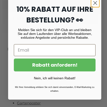
10% RABATT AUF IHRE
Email
BESTELLUNG? 👀
Registrieren
Melden Sie sich für den VIP-Club an und bleiben
Sie auf dem Laufenden über alle Werbeaktionen,
exklusive Angebote und persönliche Rabatte.
Produkte
Fotoabzüge
Rabatt anfordern!
Fotovergrößerungen
Foto auf Plexiglas (Acrylglas)
Nein, ich will keinen Rabatt!
Foto auf Aluminium
Mit Ihrer Anmeldung erklären Sie sich damit einverstanden, E-Mail-Marketing zu
Foto auf Leinwand
erhalten.
Foto auf Fichtenholz
Gartenposter