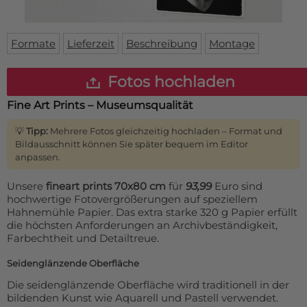
Fußmatte
Über uns
Bodenmatte
Lieferzeiten
Custom skateboard deck
Formate
Lieferzeit
Beschreibung
Montage
Login
WhatsApp
Fotos hochladen
Impressum
Fine Art Prints – Museumsqualität
💡
Tipp:
Mehrere Fotos gleichzeitig hochladen – Format und
Bildausschnitt können Sie später bequem im Editor
anpassen.
Unsere
fineart prints 70x80 cm
für
93,99
Euro sind
hochwertige Fotovergrößerungen auf speziellem
Hahnemühle Papier. Das extra starke 320 g Papier erfüllt
die höchsten Anforderungen an Archivbeständigkeit,
Farbechtheit und Detailtreue.
Seidenglänzende Oberfläche
Die seidenglänzende Oberfläche wird traditionell in der
bildenden Kunst wie Aquarell und Pastell verwendet.