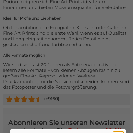
Dadurch eignen sich Fine Art Prints ideal zum
Einrahmen und bieten Museumsqualität für viele Jahre.
Ideal für Profis und Liebhaber
Ob für ambitionierte Fotografen, Künstler oder Galerien –
Fine Art Prints sind die erste Wahl, wenn es auf Qualität
und Langlebigkeit ankommt. Jedes Detail bleibt
gestochen scharf und farbtreu erhalten.
Alle Formate möglich
Wir sind seit fast 20 Jahren als Fotoservice aktiv und
liefern alle Formate – von kleinen Abzügen bis hin zu
großen Fine Art Reproduktionen. Weitere
Druckvarianten, für die Sie sich entscheiden können, sind
das
Fotoposter
und die
Fotovergrößerung.
(+
9160
)
Abonnieren Sie unseren Newsletter
und erhalten Sie
Rabatt von 10 %!