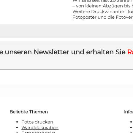
Wir sind seit fast 20 Jahren
– von kleinen Abzügen bis 
Weitere Druckvarianten, für
t anfordern!
Fotoposter
und die
Fotover
 will keinen Rabatt!
 sich damit einverstanden, E-Mail-Marketing zu
erhalten.
e unseren Newsletter und erhalten Sie
R
Beliebte Themen
Inf
Fotos drucken
Wanddekoration