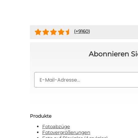
Rabat
(+
9160
)
Nein, ich
Mit Ihrer Anmeldung erklären Sie
Abonnieren Si
Email
Produkte
Fotoabzüge
Fotovergrößerungen