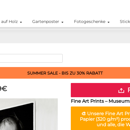
 auf Holz
Gartenposter
Fotogeschenke
Stic
SUMMER SALE - BIS ZU 30% RABATT
9€
F
Fine Art Prints – Museum
🎨 Unsere
Fine Art Pr
Papier (320 g/m²) prod
und alle, die 