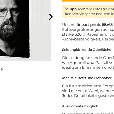
💡
Tipp:
Mehrere Fotos gleich
können Sie später bequem im
Unsere
fineart prints 55x65
Fotovergrößerungen auf sp
starke 320 g Papier erfüll
Archivbeständigkeit, Farbe
Seidenglänzende Oberfläche
Die seidenglänzende Oberfl
wie Aquarell und Pastell v
ATT AUF IHRE
ideal zum Einrahmen und bi
ge
LLUNG? 👀
Ideal für Profis und Liebhaber
Ob für ambitionierte Fotogr
 den VIP-Club an und bleiben
sind die erste Wahl, wenn 
den über alle Werbeaktionen,
Jedes Detail bleibt gestoch
e und persönliche Rabatte.
Alle Formate möglich