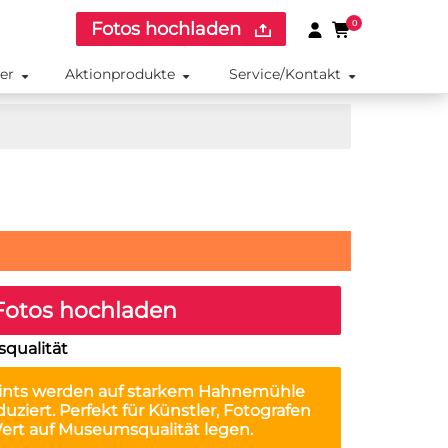
Fotos hochladen
0
ker
Aktionprodukte
Service/Kontakt
otos hochladen
squalität
ints
werden auf starkem Hahnemühle
uziert. Perfekt für Künstler, Fotografen
Wert auf Museumsqualität legen.