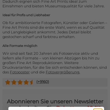
Dadurch eignen sich Fine Art Prints ideal zum
Einrahmen und bieten Museumsqualität für viele Jahre.
Ideal für Profis und Liebhaber
Ob für ambitionierte Fotografen, Künstler oder Galerien –
Fine Art Prints sind die erste Wahl, wenn es auf Qualität
und Langlebigkeit ankommt. Jedes Detail bleibt
gestochen scharf und farbtreu erhalten.
Alle Formate möglich
Wir sind seit fast 20 Jahren als Fotoservice aktiv und
liefern alle Formate – von kleinen Abzügen bis hin zu
großen Fine Art Reproduktionen. Weitere
Druckvarianten, für die Sie sich entscheiden können, sind
das
Fotoposter
und die
Fotovergrößerung.
(+
9160
)
Abonnieren Sie unseren Newsletter
und erhalten Sie
Rabatt von 10 %!