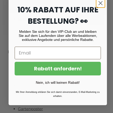
10% RABATT AUF IHRE
Email
BESTELLUNG? 👀
Registrieren
Melden Sie sich für den VIP-Club an und bleiben
Sie auf dem Laufenden über alle Werbeaktionen,
exklusive Angebote und persönliche Rabatte.
Produkte
Fotoabzüge
Rabatt anfordern!
Fotovergrößerungen
Foto auf Plexiglas (Acrylglas)
Nein, ich will keinen Rabatt!
Foto auf Aluminium
Mit Ihrer Anmeldung erklären Sie sich damit einverstanden, E-Mail-Marketing zu
Foto auf Leinwand
erhalten.
Foto auf Fichtenholz
Gartenposter