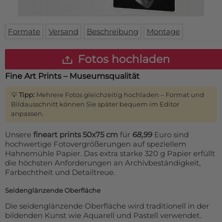
Fußmatte
Über uns
Bodenmatte
Lieferzeiten
Custom skateboard deck
Formate
Versand
Beschreibung
Montage
Login
WhatsApp
Fotos hochladen
Impressum
Fine Art Prints – Museumsqualität
💡
Tipp:
Mehrere Fotos gleichzeitig hochladen – Format und
Bildausschnitt können Sie später bequem im Editor
anpassen.
Unsere
fineart prints 50x75 cm
für
68,99
Euro sind
hochwertige Fotovergrößerungen auf speziellem
Hahnemühle Papier. Das extra starke 320 g Papier erfüllt
die höchsten Anforderungen an Archivbeständigkeit,
Farbechtheit und Detailtreue.
Seidenglänzende Oberfläche
Die seidenglänzende Oberfläche wird traditionell in der
bildenden Kunst wie Aquarell und Pastell verwendet.