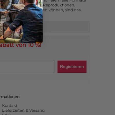
 als Fotoservice aktiv und liefern alle Formate
hin zu großen Fine Art Reproduktionen.
 die Sie sich entscheiden können, sind das
größerung.
abatt von 10 %!
Registrieren
ormationen
Kontakt
Lieferzeiten & Versand