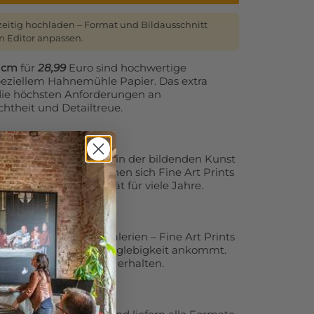
zeitig hochladen – Format und Bildausschnitt
 Editor anpassen.
0 cm
für
28,99
Euro sind hochwertige
eziellem Hahnemühle Papier. Das extra
t die höchsten Anforderungen an
chtheit und Detailtreue.
äche wird traditionell in der bildenden Kunst
erwendet. Dadurch eignen sich Fine Art Prints
eten Museumsqualität für viele Jahre.
afen, Künstler oder Galerien – Fine Art Prints
es auf Qualität und Langlebigkeit ankommt.
en scharf und farbtreu erhalten.