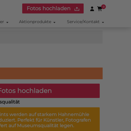
Fotos hochladen
0
ker
Aktionprodukte
Service/Kontakt
otos hochladen
squalität
ints
werden auf starkem Hahnemühle
uziert. Perfekt für Künstler, Fotografen
Wert auf Museumsqualität legen.