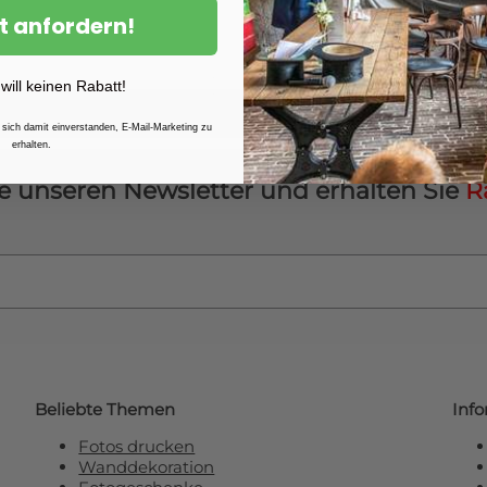
Wir sind seit fast 20 Jahren
t anfordern!
– von kleinen Abzügen bis 
Weitere Druckvarianten, für
Fotoposter
und die
Fotover
 will keinen Rabatt!
 sich damit einverstanden, E-Mail-Marketing zu
erhalten.
e unseren Newsletter und erhalten Sie
R
Beliebte Themen
Inf
Fotos drucken
Wanddekoration