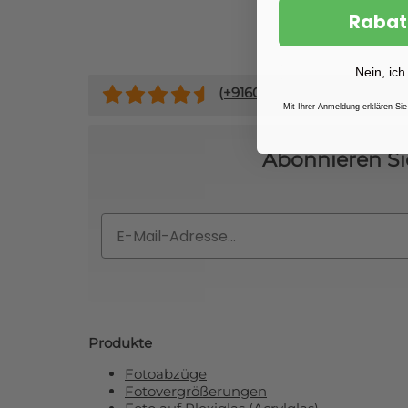
Rabat
Nein, ich
(+
9160
)
Mit Ihrer Anmeldung erklären Sie
Abonnieren Si
Email
Produkte
Fotoabzüge
Fotovergrößerungen