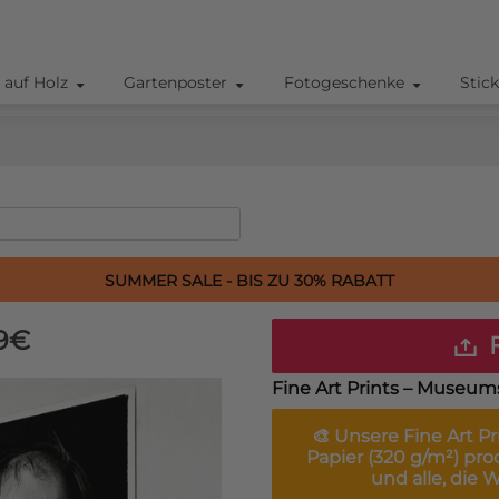
 auf Holz
Gartenposter
Fotogeschenke
Stic
SUMMER SALE - BIS ZU 30% RABATT
9€
F
Fine Art Prints – Museum
🎨 Unsere
Fine Art Pr
Papier (320 g/m²) prod
und alle, die 