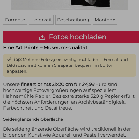
Fußmatte
Über uns
Bodenmatte
Lieferzeiten
Custom skateboard deck
Formate
Lieferzeit
Beschreibung
Montage
Login
WhatsApp
Fotos hochladen
Impressum
Fine Art Prints – Museumsqualität
💡
Tipp:
Mehrere Fotos gleichzeitig hochladen – Format und
Bildausschnitt können Sie später bequem im Editor
anpassen.
Unsere
fineart prints 21x30 cm
für
24,99
Euro sind
hochwertige Fotovergrößerungen auf speziellem
Hahnemühle Papier. Das extra starke 320 g Papier erfüllt
die höchsten Anforderungen an Archivbeständigkeit,
Farbechtheit und Detailtreue.
Seidenglänzende Oberfläche
Die seidenglänzende Oberfläche wird traditionell in der
bildenden Kunst wie Aquarell und Pastell verwendet.