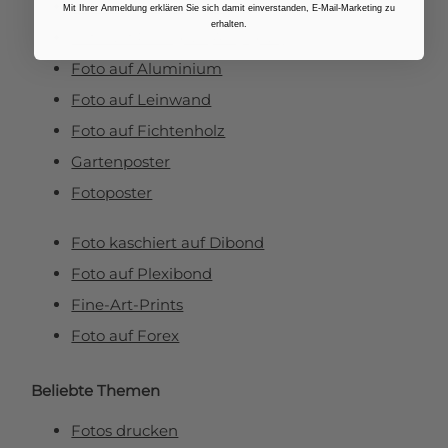
Fotovergrößerungen
Mit Ihrer Anmeldung erklären Sie sich damit einverstanden, E-Mail-Marketing zu
erhalten.
Foto auf Plexiglas (Acrylglas)
Foto auf Aluminium
Foto auf Leinwand
Foto auf Fichtenholz
Gartenposter
Fotoposter
Foto kaschiert auf Dibond
Foto auf Plexibond
Fine-Art-Prints
Foto auf Forex
Beliebte Themen
Fotos drucken