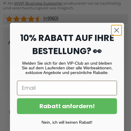
🌱 Als
WWF Business Supporter
produzieren wir so nachhaltig
und verantwortungsvoll wie möglich.
(+
9160
)
10% RABATT AUF IHRE
Abonnieren Sie unseren Newsletter
BESTELLUNG? 👀
und erhalten Sie
Rabatt von 10 %!
Melden Sie sich für den VIP-Club an und bleiben
Sie auf dem Laufenden über alle Werbeaktionen,
Email
exklusive Angebote und persönliche Rabatte.
Registrieren
Rabatt anfordern!
Produkte
Nein, ich will keinen Rabatt!
Fotoabzüge