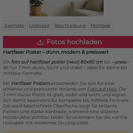
Fußmatte
Über uns
Bodenmatte
Lieferzeiten
Custom skateboard deck
Login
Formate
Lieferzeit
Beschreibung
Montage
WhatsApp
Impressum
Fotos hochladen
Hartfaser Poster – dünn, modern & preiswert
Ein
foto auf hartfaser poster (neu!) 80x80 cm
für
--preis--
ist nur 3 mm dünn, leicht und stabil – ideal für kleine bis
mittlere Formate.
Mit
Hartfaser Postern
entscheiden Sie sich für eine
schlanke und preiswerte Variante von
Foto auf Holz
. Die
3 mm starke Platte ist glatt, stabil und leicht und eignet
sich damit besonders für kompakte bis mittlere Formate.
Die
weiß beschichtete
Oberfläche sorgt für brillante
Farben und starke Kontraste, während eine dezente
Holzstruktur sichtbar bleibt. So verbinden Sie die warme
Holzoptik mit moderner Druckqualität.