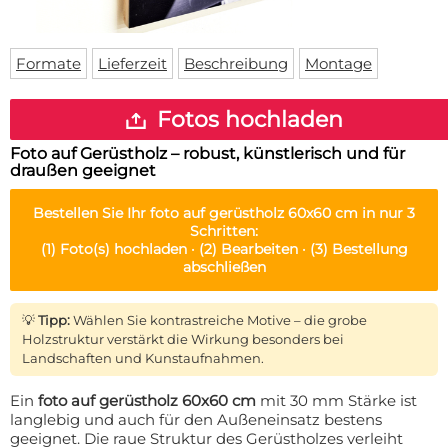
Fußmatte
Über uns
Bodenmatte
Lieferzeiten
Custom skateboard deck
Formate
Lieferzeit
Beschreibung
Montage
Login
WhatsApp
Fotos hochladen
Impressum
Foto auf Gerüstholz – robust, künstlerisch und für
draußen geeignet
Bestellen Sie Ihr
foto auf gerüstholz 60x60 cm
in nur 3
Schritten:
(1)
Foto(s) hochladen ·
(2)
Bearbeiten ·
(3)
Bestellung
abschließen
💡
Tipp:
Wählen Sie kontrastreiche Motive – die grobe
Holzstruktur verstärkt die Wirkung besonders bei
Landschaften und Kunstaufnahmen.
Ein
foto auf gerüstholz 60x60 cm
mit 30 mm Stärke ist
langlebig und auch für den Außeneinsatz bestens
geeignet. Die raue Struktur des Gerüstholzes verleiht