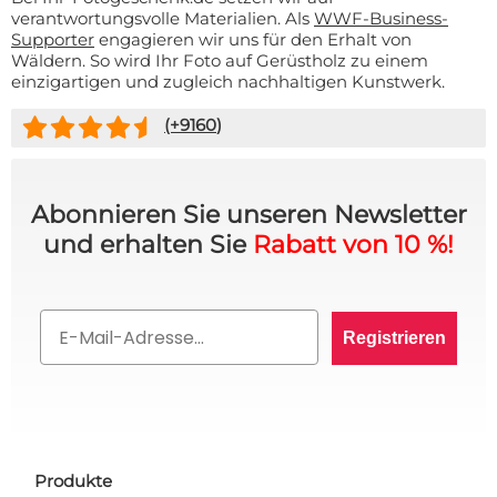
verantwortungsvolle Materialien. Als
WWF-Business-
Supporter
engagieren wir uns für den Erhalt von
Wäldern. So wird Ihr Foto auf Gerüstholz zu einem
einzigartigen und zugleich nachhaltigen Kunstwerk.
(+
9160
)
10% RABATT AUF IHRE
Abonnieren Sie unseren Newsletter
BESTELLUNG? 👀
und erhalten Sie
Rabatt von 10 %!
Melden Sie sich für den VIP-Club an und bleiben
Sie auf dem Laufenden über alle Werbeaktionen,
Email
exklusive Angebote und persönliche Rabatte.
Registrieren
Rabatt anfordern!
Produkte