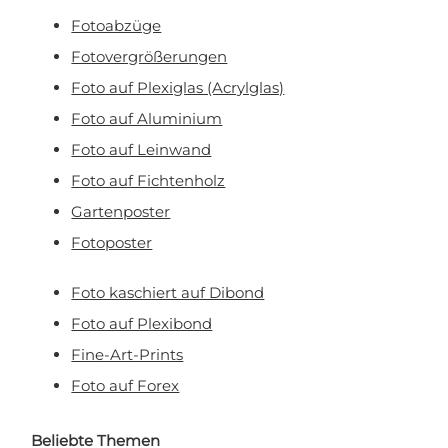
Nein, ich will keinen Rabatt!
Fotoabzüge
Fotovergrößerungen
Mit Ihrer Anmeldung erklären Sie sich damit einverstanden, E-Mail-Marketing zu
erhalten.
Foto auf Plexiglas (Acrylglas)
Foto auf Aluminium
Foto auf Leinwand
Foto auf Fichtenholz
Gartenposter
Fotoposter
Foto kaschiert auf Dibond
Foto auf Plexibond
Fine-Art-Prints
Foto auf Forex
Beliebte Themen