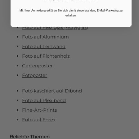
Fotoabzüge
Mit Ihrer Anmeldung erklären Sie sich damit einverstanden, E-Mail-Marketing zu
erhalten.
Fotovergrößerungen
Foto auf Plexiglas (Acrylglas)
Foto auf Aluminium
Foto auf Leinwand
Foto auf Fichtenholz
Gartenposter
Fotoposter
Foto kaschiert auf Dibond
Foto auf Plexibond
Fine-Art-Prints
Foto auf Forex
Beliebte Themen