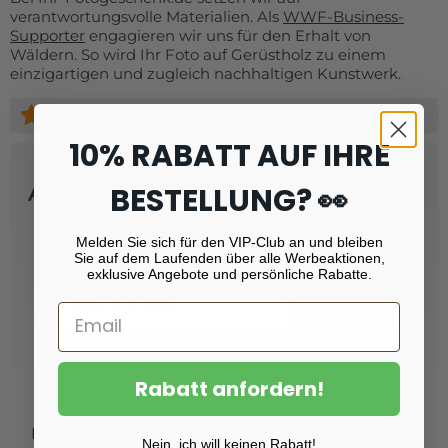
verantwortungsvolle Materialien. Als
WWF-Business-
Supporter
engagieren wir uns für den Erhalt von
Wäldern. So wird Ihr Foto auf Gerüstholz zu einem
einzigartigen und zugleich nachhaltigen Kunstwerk.
(+
9160
)
10% RABATT AUF IHRE
BESTELLUNG? 👀
Abonnieren Sie unseren Newsletter
und erhalten Sie
Rabatt von 10 %!
Melden Sie sich für den VIP-Club an und bleiben
Sie auf dem Laufenden über alle Werbeaktionen,
exklusive Angebote und persönliche Rabatte.
Email
Registrieren
Rabatt anfordern!
Produkte
Nein, ich will keinen Rabatt!