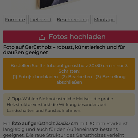
Fußmatte
Über uns
Bodenmatte
Lieferzeiten
Custom skateboard deck
Formate
Lieferzeit
Beschreibung
Montage
Login
WhatsApp
Fotos hochladen
Impressum
Foto auf Gerüstholz – robust, künstlerisch und für
draußen geeignet
Bestellen Sie Ihr
foto auf gerüstholz 30x30 cm
in nur 3
Schritten:
(1)
Foto(s) hochladen ·
(2)
Bearbeiten ·
(3)
Bestellung
abschließen
💡
Tipp:
Wählen Sie kontrastreiche Motive – die grobe
Holzstruktur verstärkt die Wirkung besonders bei
Landschaften und Kunstaufnahmen.
Ein
foto auf gerüstholz 30x30 cm
mit 30 mm Stärke ist
langlebig und auch für den Außeneinsatz bestens
geeignet. Die raue Struktur des Gerüstholzes verleiht