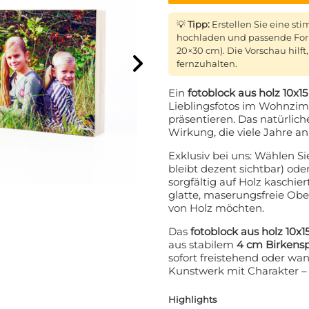
💡
Tipp:
Erstellen Sie eine st
hochladen und passende Form
20×30 cm). Die Vorschau hilf
fernzuhalten.
Ein
fotoblock aus holz 10x1
Lieblingsfotos im Wohnzim
präsentieren. Das natürlich
Wirkung, die viele Jahre an
Exklusiv bei uns: Wählen S
bleibt dezent sichtbar) od
sorgfältig auf Holz kaschie
glatte, maserungsfreie O
von Holz möchten.
Das
fotoblock aus holz 10x
aus stabilem
4 cm Birkensp
sofort freistehend oder w
Kunstwerk mit Charakter – 
Highlights