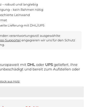
z – robust und langlebig
ängung – kein Rahmen nötig
kaschierte Leinwand
ormat
aweite Lieferung mit DHL/UPS
nden verantwortungsvoll ausgewählte
ss-Supporter
engagieren wir uns für den Schutz
ung.
 europaweit mit
DHL
oder
UPS
geliefert. Ihre
nbeschädigt und bereit zum Aufstellen oder
lock aus Holz
.