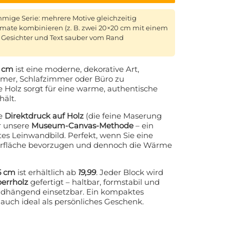
immige Serie: mehrere Motive gleichzeitig
ate kombinieren (z. B. zwei 20×20 cm mit einem
t, Gesichter und Text sauber vom Rand
5 cm
ist eine moderne, dekorative Art,
mer, Schlafzimmer oder Büro zu
e Holz sorgt für eine warme, authentische
hält.
ie
Direktdruck auf Holz
(die feine Maserung
er unsere
Museum-Canvas-Methode
– ein
rtes Leinwandbild. Perfekt, wenn Sie eine
berfläche bevorzugen und dennoch die Wärme
15 cm
ist erhältlich ab
19,99
. Jeder Block wird
errholz
gefertigt – haltbar, formstabil und
andhängend einsetzbar. Ein kompaktes
auch ideal als persönliches Geschenk.