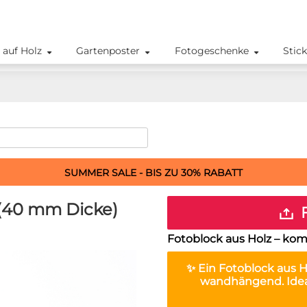
 auf Holz
Gartenposter
Fotogeschenke
Stic
SUMMER SALE - BIS ZU 30% RABATT
 (40 mm Dicke)
F
Fotoblock aus Holz – komp
✨ Ein
Fotoblock aus H
wandhängend. Ideal 