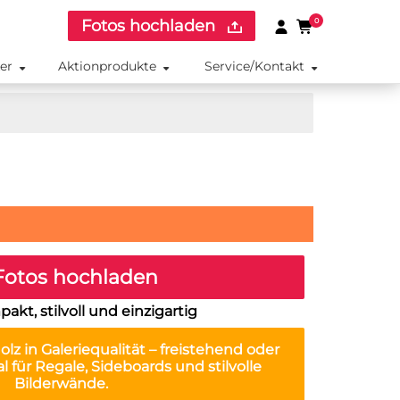
Fotos hochladen
0
ker
Aktionprodukte
Service/Kontakt
otos hochladen
akt, stilvoll und einzigartig
olz
in Galeriequalität – freistehend oder
für Regale, Sideboards und stilvolle
Bilderwände.