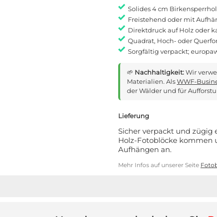
Solides 4 cm Birkensperrhol
Freistehend oder mit Aufh
Direktdruck auf Holz oder 
Quadrat, Hoch- oder Querf
Sorgfältig verpackt; europ
🌱
Nachhaltigkeit:
Wir verwe
Materialien. Als
WWF-Busine
der Wälder und für Aufforst
Lieferung
Sicher verpackt und zügig
Holz-Fotoblöcke kommen u
Aufhängen an.
Mehr Infos auf unserer Seite
Fotob