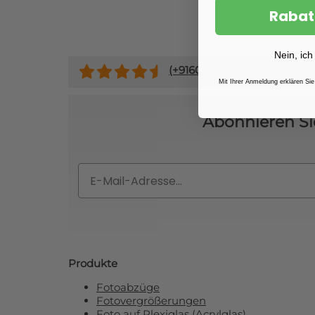
Rabat
Nein, ich
(+
9160
)
Mit Ihrer Anmeldung erklären Sie
Abonnieren Si
Email
Produkte
Fotoabzüge
Fotovergrößerungen
Foto auf Plexiglas (Acrylglas)