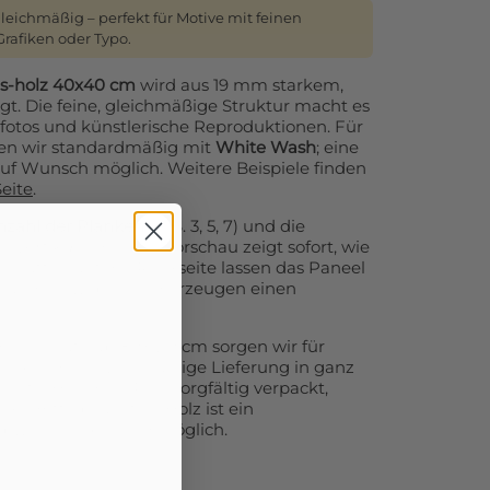
gleichmäßig – perfekt für Motive mit feinen
rafiken oder Typo.
us-holz 40x40 cm
wird aus 19 mm starkem,
gt. Die feine, gleichmäßige Struktur macht es
tsfotos und künstlerische Reproduktionen. Für
en wir standardmäßig mit
White Wash
; eine
uf Wunsch möglich. Weitere Beispiele finden
eite
.
nzahl der Planken
(z. B. 3, 5, 7) und die
er
vertikal
– die Live-Vorschau zeigt sofort, wie
Querlatten auf der Rückseite lassen das Paneel
r Wand schweben und erzeugen einen
oße Formate ab 80×120 cm sorgen wir für
ng und eine zuverlässige Lieferung in ganz
 mit DHL oder UPS – sorgfältig verpackt,
iko. Bitte beachten: Holz ist ein
abweichungen sind möglich.