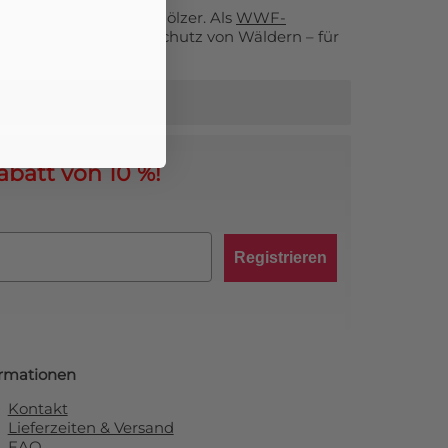
ngsvoll ausgewählte Hölzer. Als
WWF-
ren wir uns für den Schutz von Wäldern – für
ntscheidungen.
abatt von 10 %!
Registrieren
ormationen
Kontakt
Lieferzeiten & Versand
FAQ