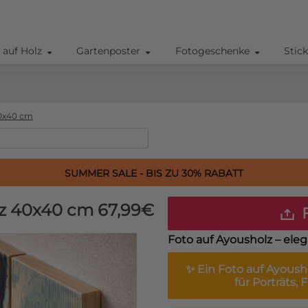
 auf Holz
Gartenposter
Fotogeschenke
Stic
0x40 cm
SUMMER SALE - BIS ZU 30% RABATT
lz 40x40 cm
67,99€
F
Foto auf Ayousholz – eleg
✨ Ein
Foto auf Ayoush
für Porträts,