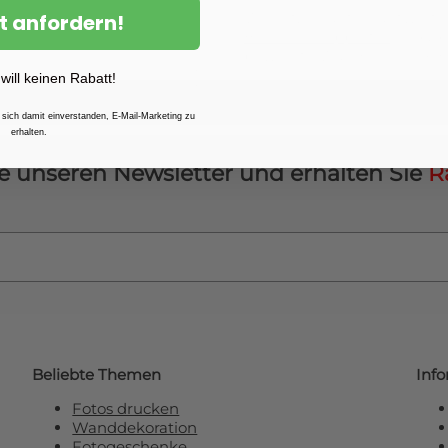
Wir setzen auf verantwortu
t anfordern!
Business-Supporter
engagie
bewusste Wandschmuck-E
 will keinen Rabatt!
 sich damit einverstanden, E-Mail-Marketing zu
erhalten.
e unseren Newsletter und erhalten Sie
R
Beliebte Themen
Inf
Fotos drucken
Wanddekoration
Fotogeschenke