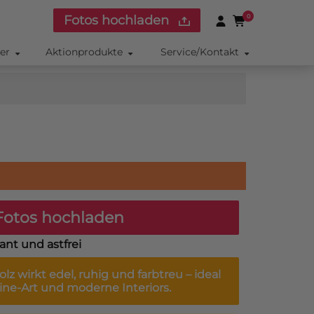
Fotos hochladen
0
ker
Aktionprodukte
Service/Kontakt
otos hochladen
ant und astfrei
olz
wirkt edel, ruhig und farbtreu – ideal
 Fine-Art und moderne Interiors.