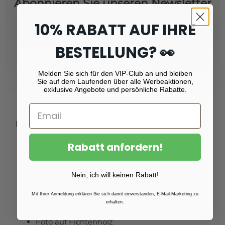
Abonnieren Sie unseren Newsletter
und erhalten Sie
Rabatt von 10 %!
10% RABATT AUF IHRE
BESTELLUNG? 👀
Email
Registrieren
Melden Sie sich für den VIP-Club an und bleiben
Sie auf dem Laufenden über alle Werbeaktionen,
exklusive Angebote und persönliche Rabatte.
Produkte
Fotoabzüge
Rabatt anfordern!
Fotovergrößerungen
Foto auf Plexiglas (Acrylglas)
Nein, ich will keinen Rabatt!
Foto auf Aluminium
Mit Ihrer Anmeldung erklären Sie sich damit einverstanden, E-Mail-Marketing zu
erhalten.
Foto auf Leinwand
Foto auf Fichtenholz