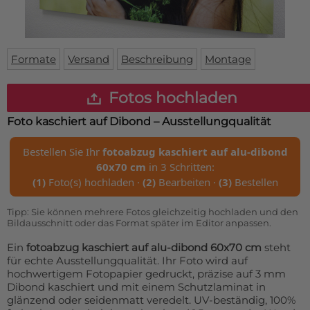
Fußmatte
Über uns
Bodenmatte
Lieferzeiten
Custom skateboard deck
Login
Formate
Versand
Beschreibung
Montage
WhatsApp
Impressum
Fotos hochladen
Foto kaschiert auf Dibond – Ausstellungqualität
Bestellen Sie Ihr
fotoabzug kaschiert auf alu-dibond
60x70 cm
in 3 Schritten:
(1)
Foto(s) hochladen ·
(2)
Bearbeiten ·
(3)
Bestellen
Tipp: Sie können mehrere Fotos gleichzeitig hochladen und den
Bildausschnitt oder das Format später im Editor anpassen.
Ein
fotoabzug kaschiert auf alu-dibond 60x70 cm
steht
für echte Ausstellungqualität. Ihr Foto wird auf
hochwertigem Fotopapier gedruckt, präzise auf 3 mm
Dibond kaschiert und mit einem Schutzlaminat in
glänzend oder seidenmatt veredelt. UV-beständig, 100%